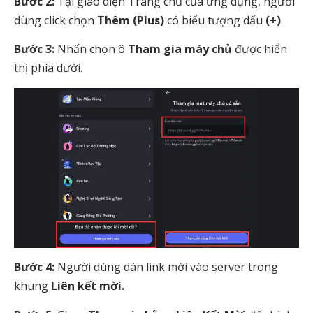
Bước 2:
Tại giao diện Trang chủ của ứng dụng, người
dùng click chọn
Thêm (Plus)
có biểu tượng dấu
(+)
.
Bước 3:
Nhấn chọn ô
Tham gia máy chủ
được hiển
thị phía dưới.
Bước 4:
Người dùng dán link mời vào server trong
khung
Liên kết mời.