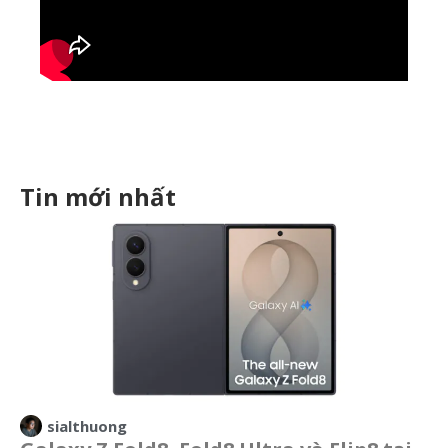
Tin mới nhất
sialthuong