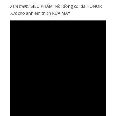
Xem thêm:
SIÊU PHẨM: Nồi đồng cối đá HONOR
X7c cho anh em thích RỬA MÁY