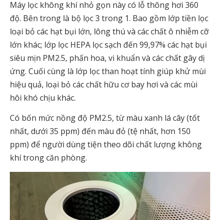
Máy lọc không khí nhỏ gọn này có lỗ thông hơi 360
độ. Bên trong là bộ lọc 3 trong 1. Bao gồm lớp tiền lọc
loại bỏ các hạt bụi lớn, lông thú và các chất ô nhiễm cỡ
lớn khác; lớp lọc HEPA lọc sạch đến 99,97% các hạt bụi
siêu mịn PM2.5, phấn hoa, vi khuẩn và các chất gây dị
ứng. Cuối cùng là lớp lọc than hoạt tính giúp khử mùi
hiệu quả, loại bỏ các chất hữu cơ bay hơi và các mùi
hôi khó chịu khác.
Có bốn mức nồng độ PM2.5, từ màu xanh lá cây (tốt
nhất, dưới 35 ppm) đến màu đỏ (tệ nhất, hơn 150
ppm) để người dùng tiện theo dõi chất lượng không
khí trong căn phòng.