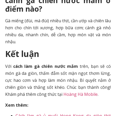
cánh gà chiên nước mắm ở
điểm nào?
Gà miếng (đùi, má đùi) nhiều thịt, cần ướp và chiên lâu
hơn cho chín tới xương, hợp bữa cơm; cánh gà nhỏ
nhiều da, nhanh chín, dễ cầm, hợp món vặt và món
nhậu.
Kết luận
Với
cách làm gà chiên nước mắm
trên, bạn sẽ có
món gà da giòn, thấm đẫm sốt mặn ngọt thơm lừng,
cực hao cơm và hợp làm món nhậu. Bí quyết nằm ở
chiên giòn và thắng sốt khéo. Chúc bạn thành công!
Khám phá thêm công thức tại
Hoàng Hà Mobile
.
Xem thêm:
Cách làm gà ủ muối Hong Kong: da giòn thịt