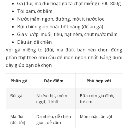
Gà (đùi, má đùi hoặc gà ta chặt miếng): 700-800g
Tỏi băm, ớt băm
Nước mắm ngon, đường, một ít nước lọc
Bột chiên giòn hoặc bột năng (để áo gà)
Gia vị ướp: muối, tiêu, hạt nêm, chút nước mắm
Dầu ăn để chiên
Với gà miếng to (đùi, má đùi), bạn nên chọn đúng
phần thịt theo nhu cầu để món ngon nhất. Bảng dưới
đây giúp bạn dễ chọn:
Phần gà
Đặc điểm
Phù hợp với
Đùi gà
Nhiều thịt, mềm
Bữa cơm gia đình,
ngọt, ít khô
trẻ em
Má đùi
Da nhiều, dễ chiên
Món nhậu, ăn vặt
(đùi tỏi)
giòn, dễ cầm