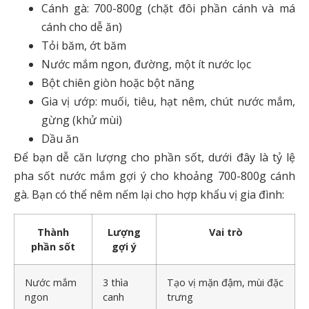
Cánh gà: 700-800g (chặt đôi phần cánh và má
cánh cho dễ ăn)
Tỏi băm, ớt băm
Nước mắm ngon, đường, một ít nước lọc
Bột chiên giòn hoặc bột năng
Gia vị ướp: muối, tiêu, hạt nêm, chút nước mắm,
gừng (khử mùi)
Dầu ăn
Để bạn dễ căn lượng cho phần sốt, dưới đây là tỷ lệ
pha sốt nước mắm gợi ý cho khoảng 700-800g cánh
gà. Bạn có thể nêm nếm lại cho hợp khẩu vị gia đình:
Thành
Lượng
Vai trò
phần sốt
gợi ý
Nước mắm
3 thìa
Tạo vị mặn đậm, mùi đặc
ngon
canh
trưng