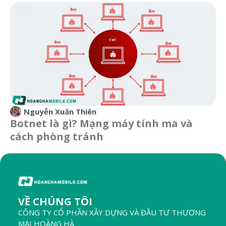
Nguyễn Xuân Thiên
Botnet là gì? Mạng máy tính ma và
cách phòng tránh
VỀ CHÚNG TÔI
CÔNG TY CỔ PHẦN XÂY DỰNG VÀ ĐẦU TƯ THƯƠNG
MẠI HOÀNG HÀ