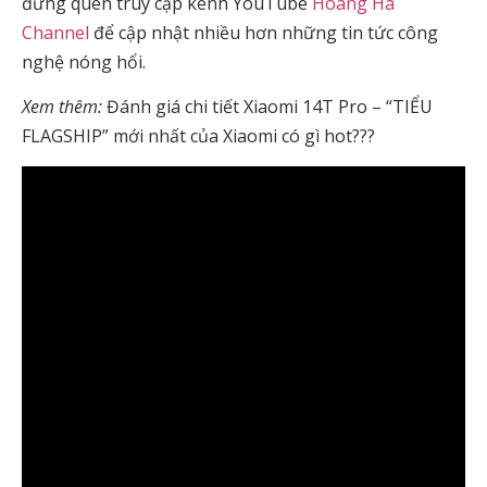
đừng quên truy cập kênh YouTube
Hoàng Hà
Channel
để cập nhật nhiều hơn những tin tức công
nghệ nóng hổi.
Xem thêm:
Đánh giá chi tiết Xiaomi 14T Pro – “TIỂU
FLAGSHIP” mới nhất của Xiaomi có gì hot???