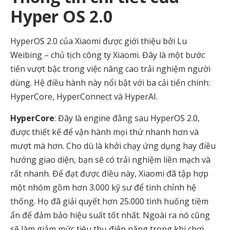
Hyper OS 2.0
HyperOS 2.0 của Xiaomi được giới thiệu bởi Lu
Weibing – chủ tịch công ty Xiaomi. Đây là một bước
tiến vượt bậc trong việc nâng cao trải nghiệm người
dùng. Hệ điều hành này nổi bật với ba cải tiến chính:
HyperCore, HyperConnect và HyperAI.
HyperCore
: Đây là engine đằng sau HyperOS 2.0,
được thiết kế để vận hành mọi thứ nhanh hơn và
mượt mà hơn. Cho dù là khởi chạy ứng dụng hay điều
hướng giao diện, bạn sẽ có trải nghiệm liền mạch và
rất nhanh. Để đạt được điều này, Xiaomi đã tập hợp
một nhóm gồm hơn 3.000 kỹ sư để tinh chỉnh hệ
thống. Họ đã giải quyết hơn 25.000 tình huống tiềm
ẩn để đảm bảo hiệu suất tốt nhất. Ngoài ra nó cũng
sẽ làm giảm mức tiêu thụ điện năng trong khi chơi