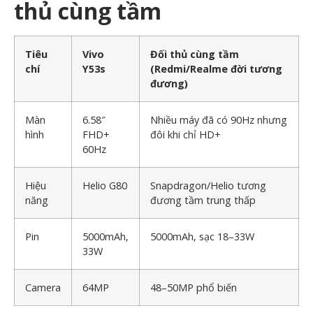
thủ cùng tầm
Tiêu
Vivo
Đối thủ cùng tầm
chí
Y53s
(Redmi/Realme đời tương
đương)
Màn
6.58″
Nhiều máy đã có 90Hz nhưng
hình
FHD+
đôi khi chỉ HD+
60Hz
Hiệu
Helio G80
Snapdragon/Helio tương
năng
đương tầm trung thấp
Pin
5000mAh,
5000mAh, sạc 18–33W
33W
Camera
64MP
48–50MP phổ biến