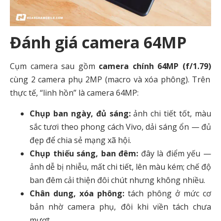
Đánh giá camera 64MP
Cụm camera sau gồm
camera chính 64MP (f/1.79)
cùng 2 camera phụ 2MP (macro và xóa phông). Trên
thực tế, “linh hồn” là camera 64MP:
Chụp ban ngày, đủ sáng:
ảnh chi tiết tốt, màu
sắc tươi theo phong cách Vivo, dải sáng ổn — đủ
đẹp để chia sẻ mạng xã hội.
Chụp thiếu sáng, ban đêm:
đây là điểm yếu —
ảnh dễ bị nhiễu, mất chi tiết, lên màu kém; chế độ
ban đêm cải thiện đôi chút nhưng không nhiều.
Chân dung, xóa phông:
tách phông ở mức cơ
bản nhờ camera phụ, đôi khi viền tách chưa
mượt.