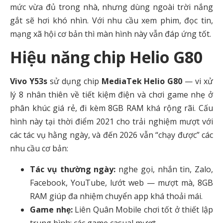
mức vừa đủ trong nhà, nhưng dùng ngoài trời nắng
gắt sẽ hơi khó nhìn. Với nhu cầu xem phim, đọc tin,
mạng xã hội cơ bản thì màn hình này vẫn đáp ứng tốt.
Hiệu năng chip Helio G80
Vivo Y53s
sử dụng chip
MediaTek Helio G80
— vi xử
lý 8 nhân thiên về tiết kiệm điện và chơi game nhẹ ở
phân khúc giá rẻ, đi kèm 8GB RAM khá rộng rãi. Cấu
hình này tại thời điểm 2021 cho trải nghiệm mượt với
các tác vụ hằng ngày, và đến 2026 vẫn “chạy được” các
nhu cầu cơ bản:
Tác vụ thường ngày:
nghe gọi, nhắn tin, Zalo,
Facebook, YouTube, lướt web — mượt mà, 8GB
RAM giúp đa nhiệm chuyển app khá thoải mái.
Game nhẹ:
Liên Quân Mobile chơi tốt ở thiết lập
trung bình; các game casual mượt.