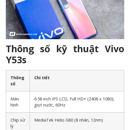
Thông số kỹ thuật Vivo
Y53s
Thông
Chi tiết
số
Màn
6.58 inch IPS LCD, Full HD+ (2408 x 1080),
hình
giọt nước, 60Hz
Chip xử
MediaTek Helio G80 (8 nhân, 12nm)
lý