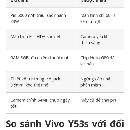
Ưu điểm
Nhược điểm
Pin 5000mAh trâu, sạc nhanh
Màn hình chỉ 60Hz,
33W
kém mượt
Màn hình Full HD+ sắc nét
Camera yếu khi
thiếu sáng
RAM 8GB, đa nhiệm thoải mái
Chip Helio G80 đã
lạc hậu
Thiết kế trẻ trung, có jack
Ngừng cập nhật
3.5mm, khe thẻ nhớ
phần mềm
Camera chính 64MP chụp ngày
Máy cũ dễ chai pin
tốt
So sánh Vivo Y53s với đối