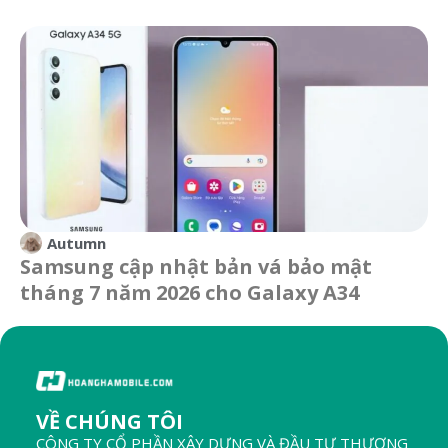
Autumn
Samsung cập nhật bản vá bảo mật
tháng 7 năm 2026 cho Galaxy A34
VỀ CHÚNG TÔI
CÔNG TY CỔ PHẦN XÂY DỰNG VÀ ĐẦU TƯ THƯƠNG