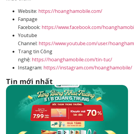
Website:
https://hoanghamobile.com/
Fanpage
Facebook:
https://www.facebook.com/hoanghamobi
Youtube
Channel:
https://www.youtube.com/user/hoangham
Trang tin Công
nghệ:
https://hoanghamobile.com/tin-tuc/
Instagram:
https://instagram.com/hoanghamobile/
Tin mới nhất