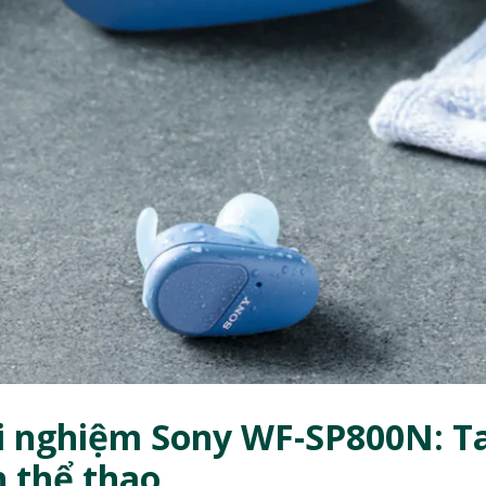
ải nghiệm Sony WF-SP800N: Ta
 thể thao