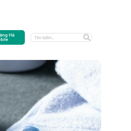
àng Hà
bile