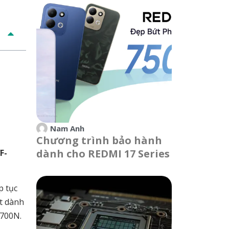
Nam Anh
Chương trình bảo hành
dành cho REDMI 17 Series
F-
p tục
ệt dành
P700N.