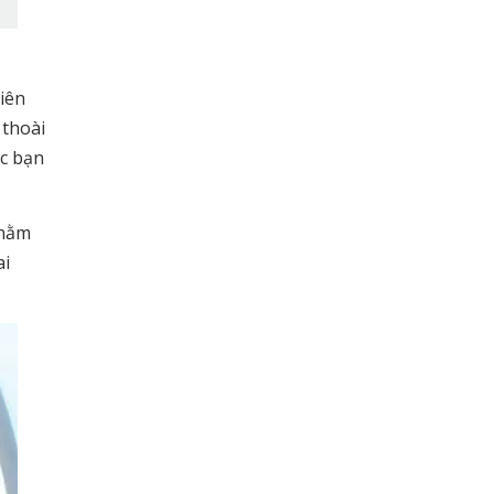
iên
 thoài
ặc bạn
 nằm
ai