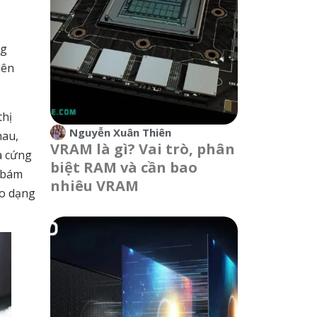
ng
iên
thị
Nguyễn Xuân Thiên
hau,
VRAM là gì? Vai trò, phân
a cứng
biệt RAM và cần bao
t bám
nhiêu VRAM
eo dạng