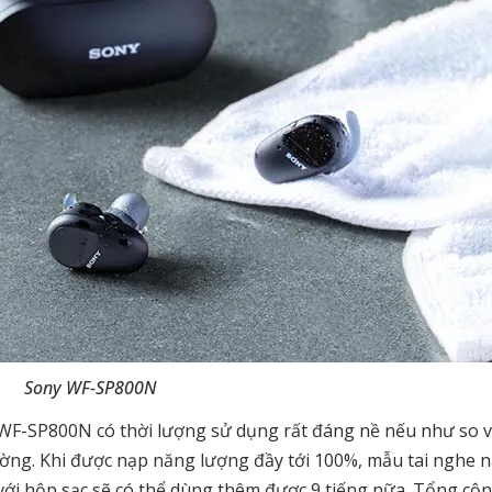
Sony WF-SP800N
 WF-SP800N có thời lượng sử dụng rất đáng nề nếu như so v
ường. Khi được nạp năng lượng đầy tới 100%, mẫu tai nghe n
 với hộp sạc sẽ có thể dùng thêm được 9 tiếng nữa. Tổng cộ