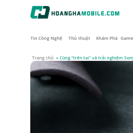
Tin Công Nghệ
Thủ thuật
Khám Phá
Gam
Trang chủ
»
Cùng “trên tai” và trải nghiệm So