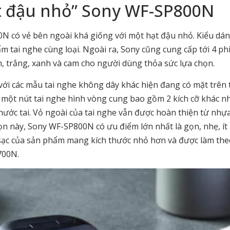
t đậu nhỏ” Sony WF-SP800N
0N có vẻ bên ngoài khá giống với một hạt đậu nhỏ. Kiểu dá
m tai nghe cùng loại. Ngoài ra, Sony cũng cung cấp tới 4 ph
, trắng, xanh và cam cho người dùng thỏa sức lựa chọn.
ới các mẫu tai nghe không dây khác hiện đang có mặt trên 
một nút tai nghe hình vòng cung bao gồm 2 kích cỡ khác n
thước tai. Vỏ ngoài của tai nghe vẫn được hoàn thiện từ nhự
gọn này, Sony WF-SP800N có ưu điểm lớn nhất là gọn, nhẹ, í
 sạc của sản phẩm mang kích thước nhỏ hơn và được làm th
700N.