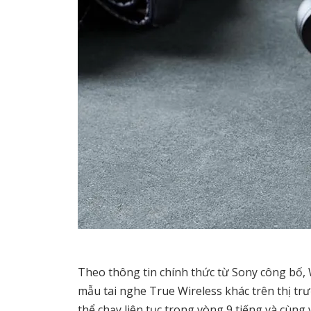
Theo thông tin chính thức từ Sony công bố,
mẫu tai nghe True Wireless khác trên thị tr
thể chạy liên tục trong vòng 9 tiếng và cùng