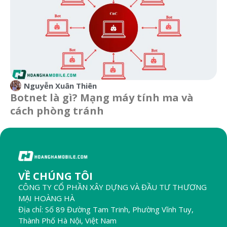
Nguyễn Xuân Thiên
Botnet là gì? Mạng máy tính ma và
cách phòng tránh
VỀ CHÚNG TÔI
CÔNG TY CỔ PHẦN XÂY DỰNG VÀ ĐẦU TƯ THƯƠNG
MẠI HOÀNG HÀ
Địa chỉ: Số 89 Đường Tam Trinh, Phường Vĩnh Tuy,
Thành Phố Hà Nội, Việt Nam