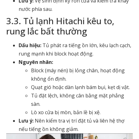
Lưu ý:
Vệ sinh định kỳ ron cửa và kiểm tra khay
nước phía sau.
3.3. Tủ lạnh Hitachi kêu to,
rung lắc bất thường
Dấu hiệu:
Tủ phát ra tiếng ồn lớn, kêu lạch cạch,
rung mạnh khi block hoạt động.
Nguyên nhân:
Block (máy nén) bị lỏng chân, hoạt động
không ổn định.
Quạt gió hoặc dàn lạnh bám bụi, kẹt dị vật.
Tủ đặt lệch, không cân bằng mặt phẳng
sàn.
Lò xo cửa bị mòn, bản lề bị xệ.
Lưu ý:
Nên kiểm tra vị trí đặt tủ và liên hệ thợ
nếu tiếng ồn không giảm.