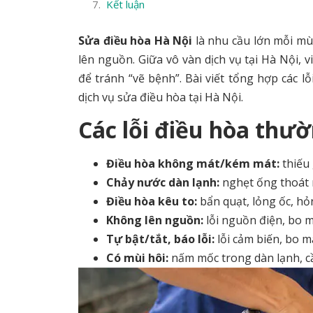
Kết luận
Sửa điều hòa Hà Nội
là nhu cầu lớn mỗi mù
lên nguồn. Giữa vô vàn dịch vụ tại Hà Nội, 
để tránh “vẽ bệnh”. Bài viết tổng hợp các 
dịch vụ sửa điều hòa tại Hà Nội.
Các lỗi điều hòa thư
Điều hòa không mát/kém mát:
thiếu 
Chảy nước dàn lạnh:
nghẹt ống thoát n
Điều hòa kêu to:
bẩn quạt, lỏng ốc, hỏ
Không lên nguồn:
lỗi nguồn điện, bo m
Tự bật/tắt, báo lỗi:
lỗi cảm biến, bo m
Có mùi hôi:
nấm mốc trong dàn lạnh, cầ