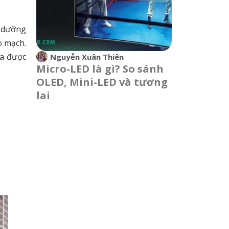
o dưỡng
o mạch.
ửa được
Nguyễn Xuân Thiên
Micro-LED là gì? So sánh
OLED, Mini-LED và tương
lai