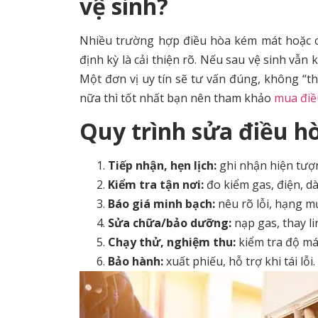
vệ sinh?
Nhiều trường hợp điều hòa kém mát hoặc 
định kỳ là cải thiện rõ. Nếu sau vệ sinh vẫn 
Một đơn vị uy tín sẽ tư vấn đúng, không “
nữa thì tốt nhất bạn nên tham khảo
mua điề
Quy trình sửa điều h
Tiếp nhận, hẹn lịch:
ghi nhận hiện tượn
Kiểm tra tận nơi:
đo kiểm gas, điện, dà
Báo giá minh bạch:
nêu rõ lỗi, hạng mụ
Sửa chữa/bảo dưỡng:
nạp gas, thay li
Chạy thử, nghiệm thu:
kiểm tra độ mát
Bảo hành:
xuất phiếu, hỗ trợ khi tái lỗi.