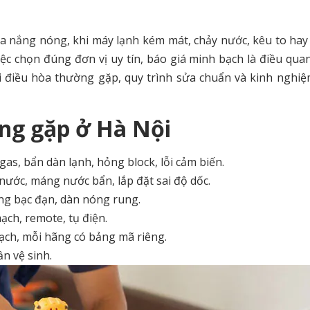
a nắng nóng, khi máy lạnh kém mát, chảy nước, kêu to ha
việc chọn đúng đơn vị uy tín, báo giá minh bạch là điều qua
lỗi điều hòa thường gặp, quy trình sửa chuẩn và kinh nghi
ờng gặp ở Hà Nội
gas, bẩn dàn lạnh, hỏng block, lỗi cảm biến.
ước, máng nước bẩn, lắp đặt sai độ dốc.
ng bạc đạn, dàn nóng rung.
ạch, remote, tụ điện.
ạch, mỗi hãng có bảng mã riêng.
n vệ sinh.