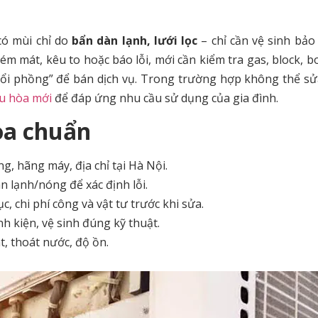
có mùi chỉ do
bẩn dàn lạnh, lưới lọc
– chỉ cần vệ sinh bả
kém mát, kêu to hoặc báo lỗi, mới cần kiểm tra gas, block, b
thổi phồng” để bán dịch vụ. Trong trường hợp không thể s
u hòa mới
để đáp ứng nhu cầu sử dụng của gia đình.
òa chuẩn
g, hãng máy, địa chỉ tại Hà Nội.
n lạnh/nóng để xác định lỗi.
c, chi phí công và vật tư trước khi sửa.
nh kiện, vệ sinh đúng kỹ thuật.
, thoát nước, độ ồn.