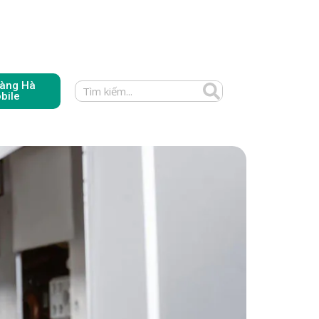
àng Hà
bile