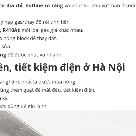
ó địa chỉ, hotline rõ ràng
và phục vụ khu vực bạn ở (nội
ý nạp gas/thay đồ rồi tính tiền.
, R410A):
mỗi loại gas giá khác nhau.
o hỏng block để thay đắt.
 sửa.
óng
để được phục vụ nhanh.
n, tiết kiệm điện ở Hà Nội
tháng/lần), nhất là trước mùa nóng.
dùng thêm quạt để mát đều, tiết kiệm điện.
 kỳ.
khi dùng để giữ lạnh.