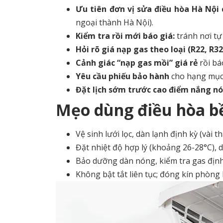
Ưu tiên đơn vị sửa điều hòa Hà Nội c
ngoại thành Hà Nội).
Kiểm tra rồi mới báo giá:
tránh nơi tự 
Hỏi rõ giá nạp gas theo loại (R22, R32
Cảnh giác “nạp gas mồi” giá rẻ
rồi bá
Yêu cầu phiếu bảo hành
cho hạng mục
Đặt lịch sớm trước cao điểm nắng n
Mẹo dùng điều hòa bề
Vệ sinh lưới lọc, dàn lạnh định kỳ (vài 
Đặt nhiệt độ hợp lý (khoảng 26-28°C), 
Bảo dưỡng dàn nóng, kiểm tra gas định
Không bật tắt liên tục; đóng kín phòng 