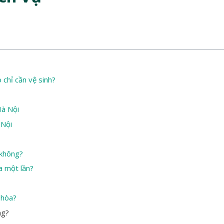
 chỉ cần vệ sinh?
Hà Nội
 Nội
 không?
a một lần?
 hòa?
ng?