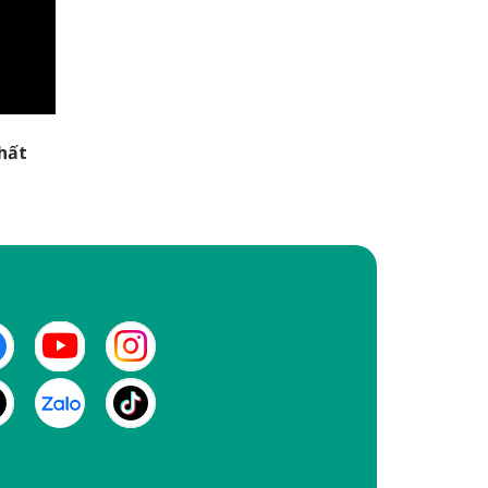
hất
I CHÚNG TÔI