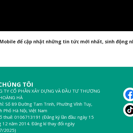
obile để cập nhật những tin tức mới nhất, sinh động n
 CHÚNG TÔI
THEO DÕ
G TY CỔ PHẦN XÂY DỰNG VÀ ĐẦU TƯ THƯƠNG
 HOÀNG HÀ
chỉ: Số 89 Đường Tam Trinh, Phường Vĩnh Tuy,
h Phố Hà Nội, Việt Nam
ố thuế: 0106713191 (Đăng ký lần đầu: ngày 15
g 12 năm 2014. Đăng kí thay đổi ngày
7/2025)