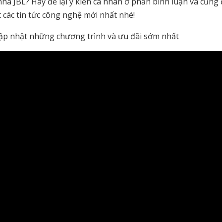
hà JBL? Hãy để lại ý kiến cá nhân ở phần bình luận và cũng
 các tin tức công nghệ mới nhất nhé!
ập nhật những chương trình và ưu đãi sớm nhất