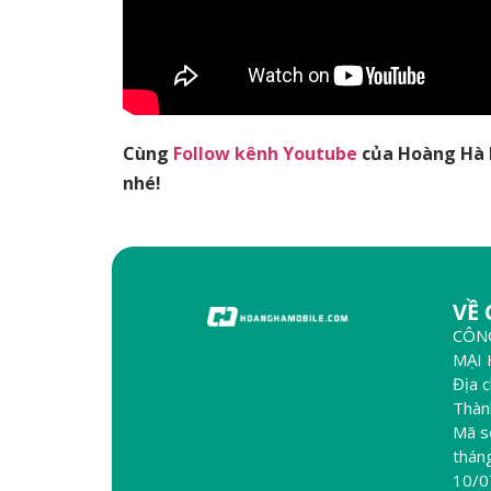
Cùng
Follow kênh Youtube
của Hoàng Hà M
nhé!
VỀ
CÔN
MẠI
Địa 
Thàn
Mã s
thán
10/0