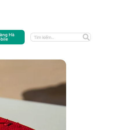
àng Hà
bile