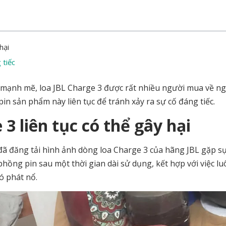
hại
 tiếc
h mạnh mẽ, loa JBL Charge 3 được rất nhiều người mua về n
n sản phẩm này liên tục để tránh xảy ra sự cố đáng tiếc.
 3 liên tục có thể gây hại
đã đăng tải hình ảnh dòng loa Charge 3 của hãng JBL gặp sự
ồng pin sau một thời gian dài sử dụng, kết hợp với việc l
ó phát nổ.