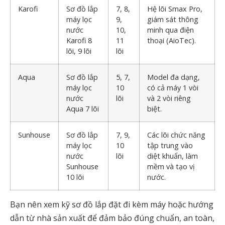
Karofi
Sơ đồ lắp
7, 8,
Hệ lõi Smax Pro,
máy lọc
9,
giám sát thông
nước
10,
minh qua điện
Karofi 8
11
thoại (AioTec).
lõi
, 9 lõi
lõi
Aqua
Sơ đồ lắp
5, 7,
Model đa dạng,
máy lọc
10
có cả máy 1 vòi
nước
lõi
và 2 vòi riêng
Aqua 7 lõi
biệt.
Sunhouse
Sơ đồ lắp
7, 9,
Các lõi chức năng
máy lọc
10
tập trung vào
nước
lõi
diệt khuẩn, làm
Sunhouse
mềm và tạo vị
10 lõi
nước.
Bạn nên xem kỹ sơ đồ lắp đặt đi kèm máy hoặc hướng
dẫn từ nhà sản xuất để đảm bảo đúng chuẩn, an toàn,