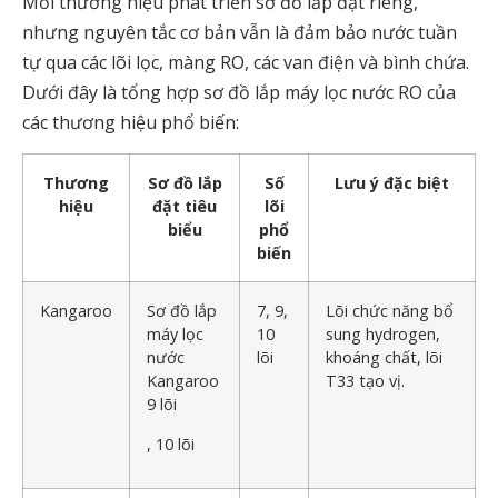
Mỗi thương hiệu phát triển sơ đồ lắp đặt riêng,
nhưng nguyên tắc cơ bản vẫn là đảm bảo nước tuần
tự qua các lõi lọc, màng RO, các van điện và bình chứa.
Dưới đây là tổng hợp sơ đồ lắp máy lọc nước RO của
các thương hiệu phổ biến:
Thương
Sơ đồ lắp
Số
Lưu ý đặc biệt
hiệu
đặt tiêu
lõi
biểu
phổ
biến
Kangaroo
Sơ đồ lắp
7, 9,
Lõi chức năng bổ
máy lọc
10
sung hydrogen,
nước
lõi
khoáng chất, lõi
Kangaroo
T33 tạo vị.
9 lõi
, 10 lõi