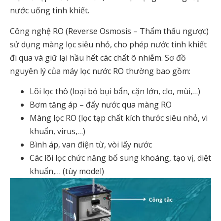
nước uống tinh khiết.
Công nghệ RO (Reverse Osmosis – Thẩm thấu ngược)
sử dụng màng lọc siêu nhỏ, cho phép nước tinh khiết
đi qua và giữ lại hầu hết các chất ô nhiễm. Sơ đồ
nguyên lý của máy lọc nước RO thường bao gồm:
Lõi lọc thô (loại bỏ bụi bẩn, cặn lớn, clo, mùi,…)
Bơm tăng áp – đẩy nước qua màng RO
Màng lọc RO (lọc tạp chất kích thước siêu nhỏ, vi
khuẩn, virus,…)
Bình áp, van điện từ, vòi lấy nước
Các lõi lọc chức năng bổ sung khoáng, tạo vị, diệt
khuẩn,… (tùy model)