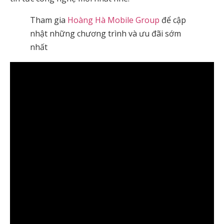
Tham gia
Hoàng Hà Mobile Group
để cập
nhật những chương trình và ưu đãi sớm
nhất