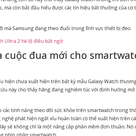
c, mà còn bắt đầu hiểu được các tín hiệu bất thường của cơ 
i mà Samsung đang theo đuổi trong lĩnh vực thiết bị đeo.
h Ultra 2 hé lộ điều bất ngờ
a cuộc đua mới cho smartwat
ỉu hiện chưa xuất hiện trên bất kỳ mẫu Galaxy Watch thươn
cứu này cho thấy hãng đang nghiêm túc với định hướng mở
o các tính năng theo dõi sức khỏe trên smartwatch trong thờ
g nghệ phát hiện ngất xỉu hoàn toàn có thể xuất hiện trên c
 đây sẽ không chỉ là một nâng cấp phần mềm đơn thuần. Nó 
ùng nhìn nhận smartwatch.