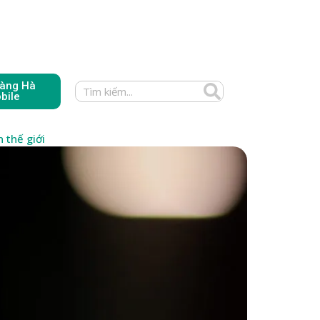
àng Hà
bile
 thế giới