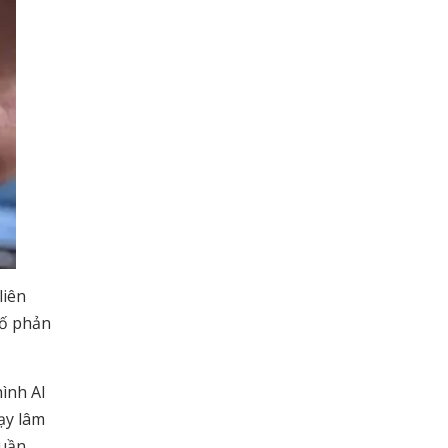
liên
số phản
ình AI
ạy lâm
huần