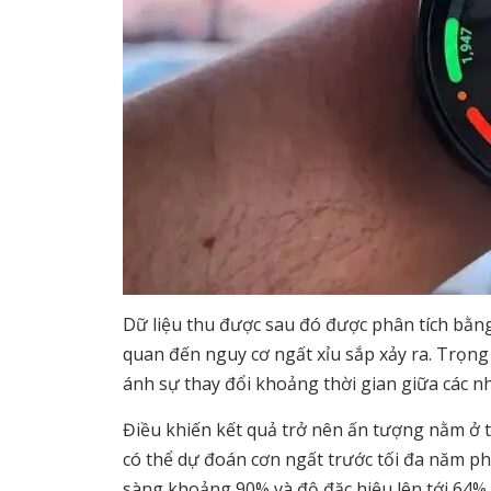
Dữ liệu thu được sau đó được phân tích bằng
quan đến nguy cơ ngất xỉu sắp xảy ra. Trọng 
ánh sự thay đổi khoảng thời gian giữa các nhị
Điều khiến kết quả trở nên ấn tượng nằm ở t
có thể dự đoán cơn ngất trước tối đa năm ph
sàng khoảng 90% và độ đặc hiệu lên tới 64%