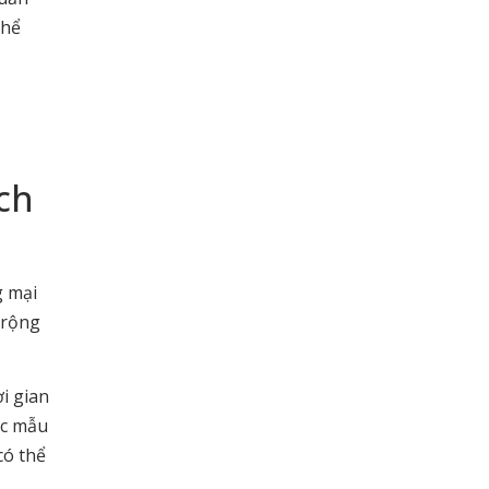
thể
ch
g mại
 rộng
i gian
ác mẫu
có thể