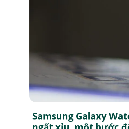
Samsung Galaxy Watc
ngất xỉu, một bước đ