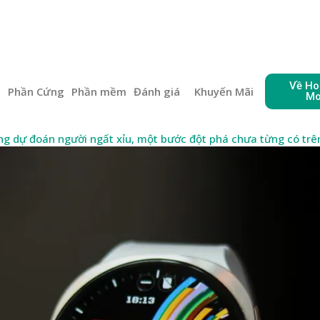
Về Ho
e
Phần Cứng
Phần mềm
Đánh giá
Khuyến Mãi
Mo
 dự đoán người ngất xỉu, một bước đột phá chưa từng có trên