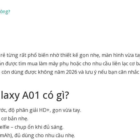
hông?
ẻ từng rất phổ biến nhờ thiết kế gọn nhẹ, màn hình vừa ta
ẫn được tìm mua làm máy phụ hoặc cho nhu cầu liên lạc cơ b
iá còn dùng được không năm 2026 và lưu ý nếu bạn cân nhắ
axy A01 có gì?
ớc, độ phân giải HD+, gọn vừa tay.
ụ cơ bản nhẹ.
lfie – chụp ổn khi đủ sáng.
mAh), đủ dùng cho nhu cầu nhẹ.