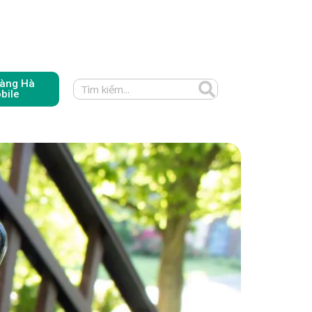
àng Hà
bile