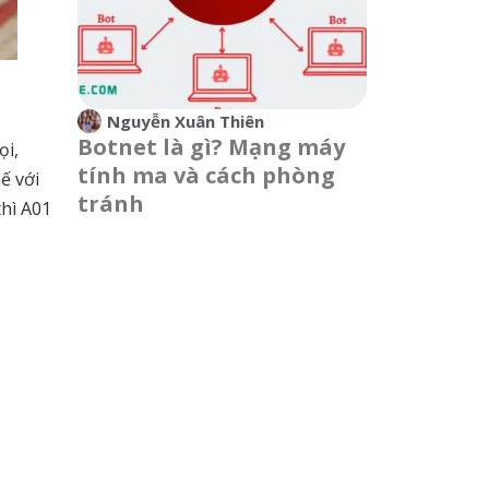
Nguyễn Xuân Thiên
Botnet là gì? Mạng máy
ọi,
tính ma và cách phòng
ế với
tránh
hì A01
à