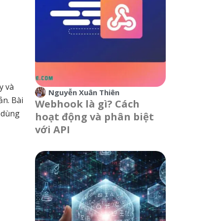
y và
Nguyễn Xuân Thiên
ản. Bài
Webhook là gì? Cách
c dùng
hoạt động và phân biệt
với API