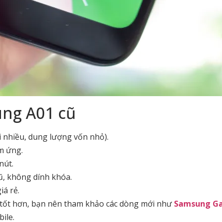
ng A01 cũ
i nhiều, dung lượng vốn nhỏ).
ảm ứng.
nút.
ũ, không dính khóa.
iá rẻ.
n tốt hơn, bạn nên tham khảo các dòng mới như
Samsung Ga
ile.