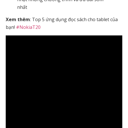
nhất
Xem thêm
:
Top 5 ứng dụng đọc sách cho tablet của
bạn!
#NokiaT20