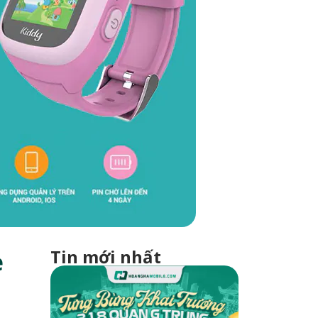
Tin mới nhất
ẹ