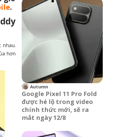
ile
.
iddy
c nhau.
của hơn
Autumn
Google Pixel 11 Pro Fold
được hé lộ trong video
chính thức mới, sẽ ra
mắt ngày 12/8