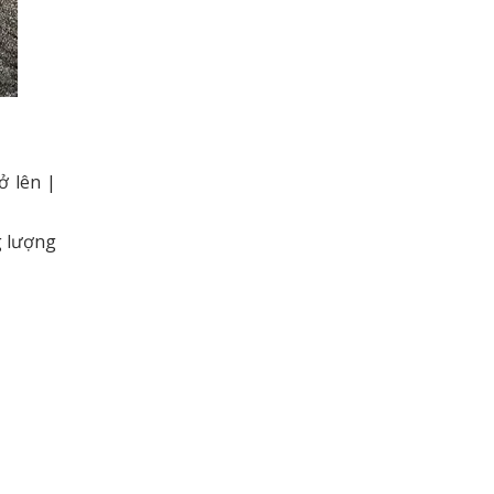
ở lên |
g lượng