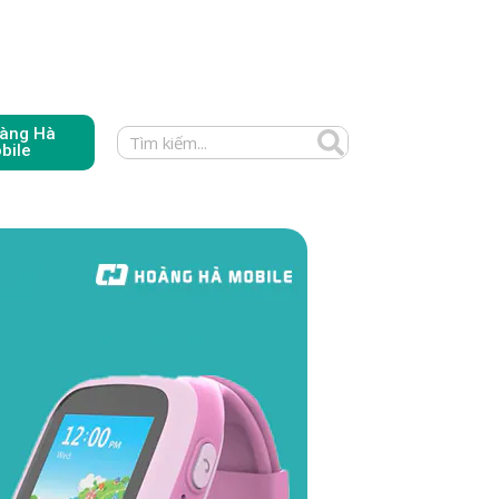
àng Hà
bile