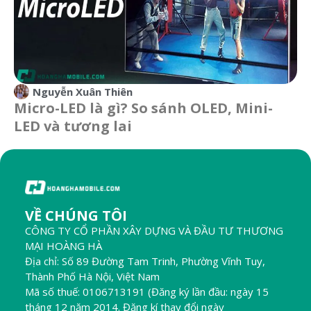
Nguyễn Xuân Thiên
Micro-LED là gì? So sánh OLED, Mini-
LED và tương lai
VỀ CHÚNG TÔI
CÔNG TY CỔ PHẦN XÂY DỰNG VÀ ĐẦU TƯ THƯƠNG
MẠI HOÀNG HÀ
Địa chỉ: Số 89 Đường Tam Trinh, Phường Vĩnh Tuy,
Thành Phố Hà Nội, Việt Nam
Mã số thuế: 0106713191 (Đăng ký lần đầu: ngày 15
tháng 12 năm 2014. Đăng kí thay đổi ngày