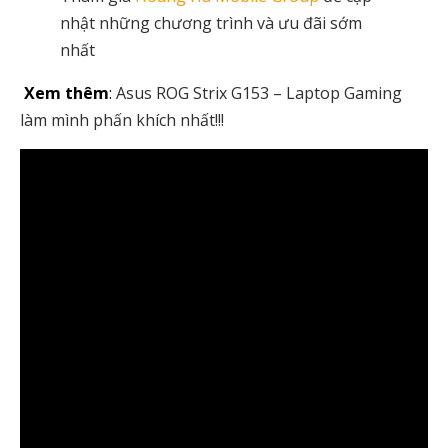
nhật những chương trình và ưu đãi sớm
nhất
Xem thêm
:
Asus ROG Strix G153 – Laptop Gaming
làm mình phấn khích nhất!!!