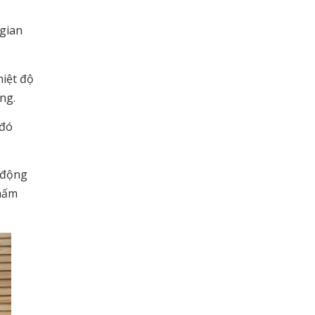
 gian
hiệt độ
ng.
 đó
ự động
 nấm