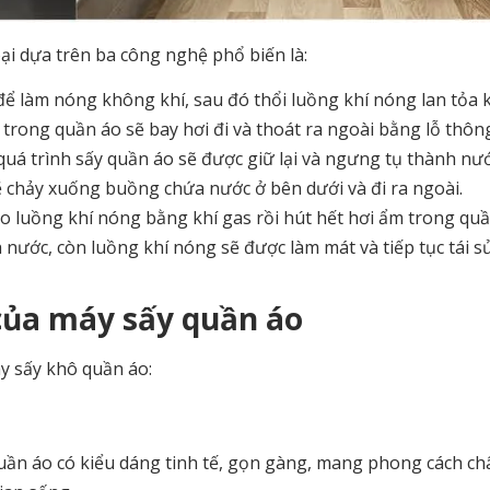
oại dựa trên ba công nghệ phổ biến là:
để làm nóng không khí, sau đó thổi luồng khí nóng lan tỏa 
 trong quần áo sẽ bay hơi đi và thoát ra ngoài bằng lỗ thôn
quá trình sấy quần áo sẽ được giữ lại và ngưng tụ thành nướ
 chảy xuống buồng chứa nước ở bên dưới và đi ra ngoài.
o luồng khí nóng bằng khí gas rồi hút hết hơi ẩm trong quầ
nước, còn luồng khí nóng sẽ được làm mát và tiếp tục tái 
của máy sấy quần áo
y sấy khô quần áo:
quần áo có kiểu dáng tinh tế, gọn gàng, mang phong cách c