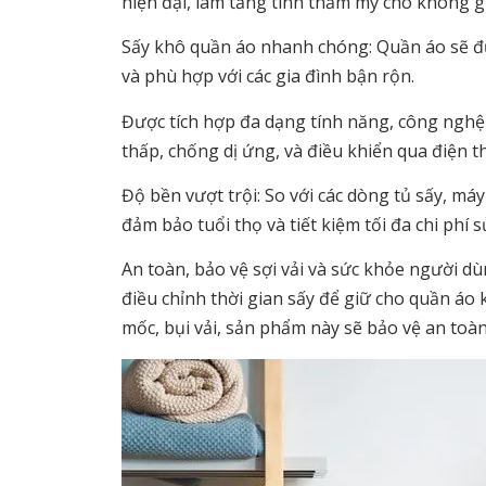
hiện đại, làm tăng tính thẩm mỹ cho không g
Sấy khô quần áo nhanh chóng: Quần áo sẽ đượ
và phù hợp với các gia đình bận rộn.
Được tích hợp đa dạng tính năng, công nghệ t
thấp, chống dị ứng, và điều khiển qua điện 
Độ bền vượt trội: So với các dòng tủ sấy, máy
đảm bảo tuổi thọ và tiết kiệm tối đa chi phí 
An toàn, bảo vệ sợi vải và sức khỏe người d
điều chỉnh thời gian sấy để giữ cho quần áo
mốc, bụi vải, sản phẩm này sẽ bảo vệ an toàn