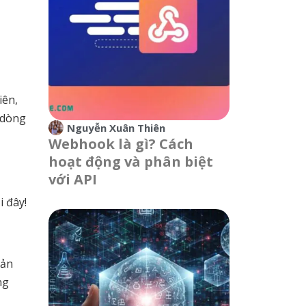
iên,
 dòng
Nguyễn Xuân Thiên
Webhook là gì? Cách
hoạt động và phân biệt
với API
i đây!
Sản
ng