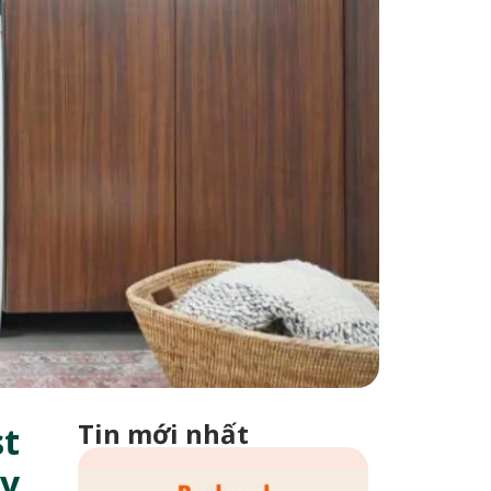
Tin mới nhất
st
ay