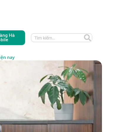
àng Hà
bile
iện nay