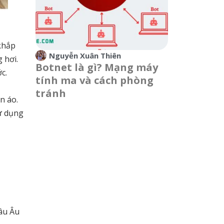
khắp
Nguyễn Xuân Thiên
g hơi.
Botnet là gì? Mạng máy
c.
tính ma và cách phòng
tránh
n áo.
sử dụng
hâu Âu