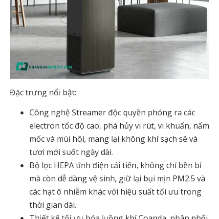
Đặc trưng nổi bật:
Công nghệ Streamer độc quyền phóng ra các
electron tốc độ cao, phá hủy vi rút, vi khuẩn, nấm
mốc và mùi hôi, mang lại không khí sạch sẽ và
tươi mới suốt ngày dài.
Bộ lọc HEPA tĩnh điện cải tiến, không chỉ bền bỉ
mà còn dễ dàng vệ sinh, giữ lại bụi mịn PM2.5 và
các hạt ô nhiễm khác với hiệu suất tối ưu trong
thời gian dài.
Thiết kế tối ưu hóa luồng khí Coanda, phân phối