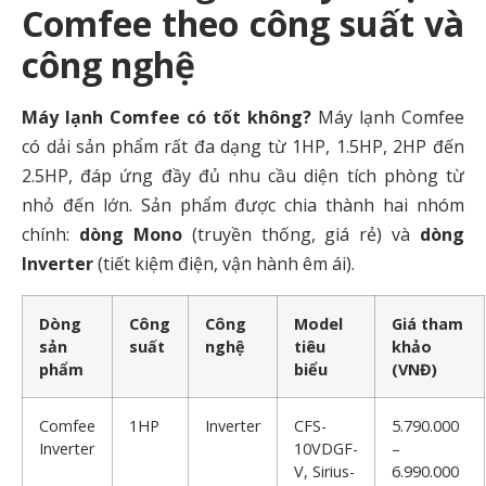
Comfee theo công suất và
công nghệ
Máy lạnh Comfee có tốt không?
Máy lạnh Comfee
có dải sản phẩm rất đa dạng từ 1HP, 1.5HP, 2HP đến
2.5HP, đáp ứng đầy đủ nhu cầu diện tích phòng từ
nhỏ đến lớn. Sản phẩm được chia thành hai nhóm
chính:
dòng Mono
(truyền thống, giá rẻ) và
dòng
Inverter
(tiết kiệm điện, vận hành êm ái).
Dòng
Công
Công
Model
Giá tham
sản
suất
nghệ
tiêu
khảo
phẩm
biểu
(VNĐ)
Comfee
1HP
Inverter
CFS-
5.790.000
Inverter
10VDGF-
–
V, Sirius-
6.990.000