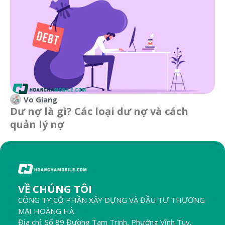
Vo Giang
Dư nợ là gì? Các loại dư nợ và cách
quản lý nợ
VỀ CHÚNG TÔI
CÔNG TY CỔ PHẦN XÂY DỰNG VÀ ĐẦU TƯ THƯƠNG
MẠI HOÀNG HÀ
Địa chỉ: Số 89 Đường Tam Trinh, Phường Vĩnh Tuy,