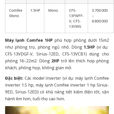
Comfee
1.5HP
Mono
CFS-
5.700.000
Mono
13FWFF-
–
V, CFS-
6.800.000
13VWG
Máy lạnh Comfee 1HP
phù hợp phòng dưới 15m
2
như phòng trọ, phòng ngủ nhỏ. Dòng
1.5HP
(ví dụ:
CFS-13VDGF-V, Sirius-12ED, CFS-13VCB1) dùng cho
phòng 16–22m
2
. Dòng
2HP
trở lên thích hợp phòng
khách, phòng họp, không gian mở.
Đặc biệt:
Các model Inverter (ví dụ: máy lạnh Comfee
inverter 1.5 hp, máy lạnh Comfee inverter 1 hp Sirius-
9ED, Sirius-12ED) có khả năng tiết kiệm điện tốt, vận
hành êm hơn, tuổi thọ cao hơn.