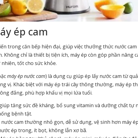
máy ép cam
iến trong căn bếp hiện đại, giúp việc thưởng thức nước cam
 Không chỉ là thiết bị tiện ích, máy ép còn góp phần nâng c
nhiên, tốt cho sức khỏe.
oặc
máy ép nước cam
) là dụng cụ giúp ép lấy nước cam từ qu
ng vị. Khác biệt với máy ép trái cây thông thường, máy ép th
hông đắng, phù hợp khẩu vị mọi lứa tuổi.
iúp tăng sức đề kháng, bổ sung vitamin và dưỡng chất tự n
hống bệnh tật.
nước cam thường nhỏ gọn, dễ sử dụng, vệ sinh hơn máy é
ước ép trong, ít bọt, không lẫn xơ bã.