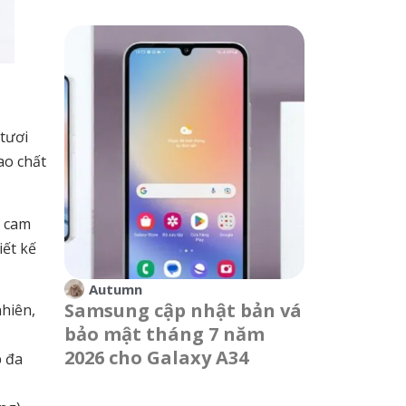
 tươi
ao chất
ả cam
iết kế
Autumn
Samsung cập nhật bản vá
hiên,
bảo mật tháng 7 năm
2026 cho Galaxy A34
p đa