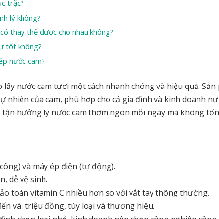
c trặc?
nh lý không?
 có thay thế được cho nhau không?
ự tốt không?
 ép nước cam?
ép lấy nước cam tươi một cách nhanh chóng và hiệu quả. Sả
tự nhiên của cam, phù hợp cho cả gia đình và kinh doanh nướ
ạn tận hưởng ly nước cam thơm ngon mỗi ngày mà không tốn
công) và máy ép điện (tự động).
n, dễ vệ sinh.
bảo toàn vitamin C nhiều hơn so với vắt tay thông thường.
n vài triệu đồng, tùy loại và thương hiệu.
ình chọn loại nhỏ, kinh doanh nên chọn công nghiệp công 