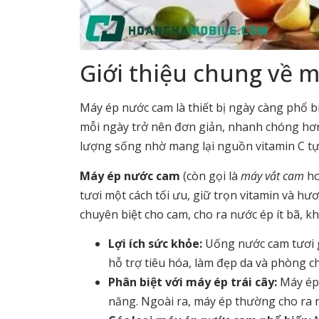
Giới thiệu chung về 
Máy ép nước cam là thiết bị ngày càng phổ b
mỗi ngày trở nên đơn giản, nhanh chóng hơn.
lượng sống nhờ mang lại nguồn vitamin C tự 
Máy ép nước cam
(còn gọi là
máy vắt cam
h
tươi một cách tối ưu, giữ trọn vitamin và hươ
chuyên biệt cho cam, cho ra nước ép ít bã, k
Lợi ích sức khỏe:
Uống nước cam tươi g
hỗ trợ tiêu hóa, làm đẹp da và phòng c
Phân biệt với máy ép trái cây:
Máy ép 
năng. Ngoài ra, máy ép thường cho ra n