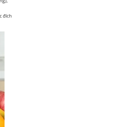
ng),
c đích