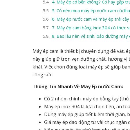
4. Máy ép có bền không? Có hay gặp trụ
5. Có nên mua máy ép nước cam cũ/tha
6. Máy ép nước cam và máy ép trái cây
7. Máy ép cam bằng inox 304 có thực s
8. Bao lâu nên vệ sinh, bảo dưỡng máy
Máy ép cam là thiết bị chuyên dụng để vắt, 
này giúp giữ trọn vẹn dưỡng chất, hương vị 
khát. Việc chọn đúng loại máy ép sẽ giúp b
công sức.
Thông Tin Nhanh Về Máy Ép nước Cam:
Có 2 nhóm chính: máy ép bằng tay (thủ 
Máy ép inox 304 là lựa chọn bền, an toà
Dùng máy ép giúp tiết kiệm thời gian, 
Giá máy ép dao động từ vài chục ngàn đế
Nên mua máy ép phù hợp nhu cầu: gia đ