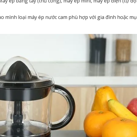
áy ép bằng tay (thủ công), máy ép mini, máy ép điện (tự độ
ho mình loại máy ép nước cam phù hợp với gia đình hoặc mụ