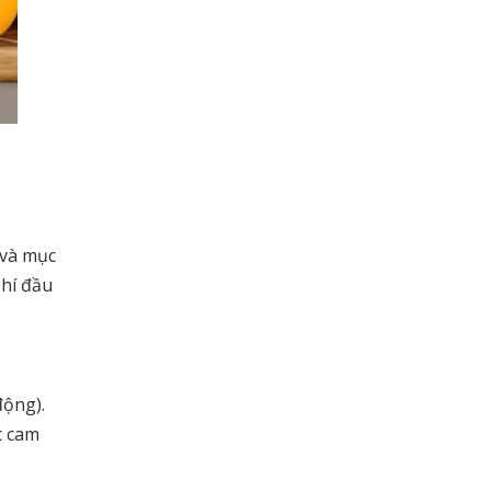
 và mục
phí đầu
động).
c cam