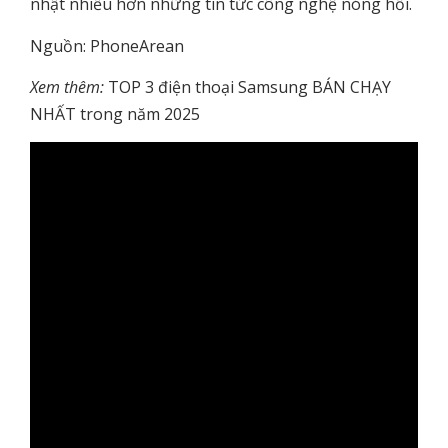
nhật nhiều hơn những tin tức công nghệ nóng hổi.
Nguồn: PhoneArean
Xem thêm:
TOP 3 điện thoại Samsung BÁN CHẠY
NHẤT trong năm 2025