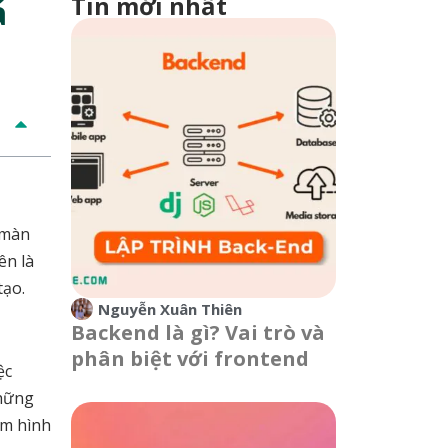
Tin mới nhất
á
 màn
ên là
tạo.
Nguyễn Xuân Thiên
Backend là gì? Vai trò và
phân biệt với frontend
ệc
những
ệm hình