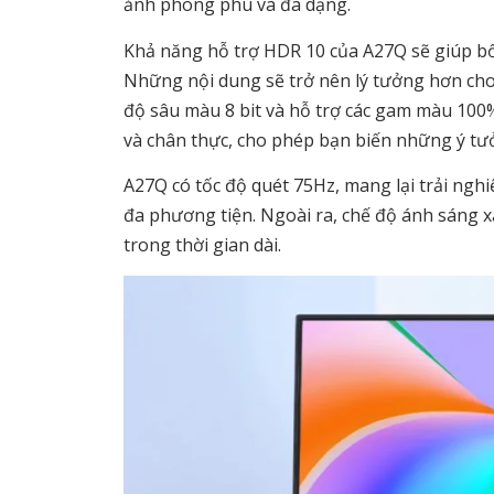
ảnh phong phú và đa dạng.
Khả năng hỗ trợ HDR 10 của A27Q sẽ giúp b
Những nội dung sẽ trở nên lý tưởng hơn cho 
độ sâu màu 8 bit và hỗ trợ các gam màu 10
và chân thực, cho phép bạn biến những ý tưở
A27Q có tốc độ quét 75Hz, mang lại trải nghi
đa phương tiện. Ngoài ra, chế độ ánh sáng x
trong thời gian dài.