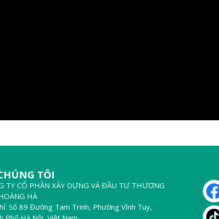
 CHÚNG TÔI
THEO DÕ
G TY CỔ PHẦN XÂY DỰNG VÀ ĐẦU TƯ THƯƠNG
 HOÀNG HÀ
chỉ: Số 89 Đường Tam Trinh, Phường Vĩnh Tuy,
h Phố Hà Nội, Việt Nam