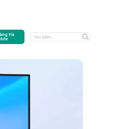
àng Hà
bile