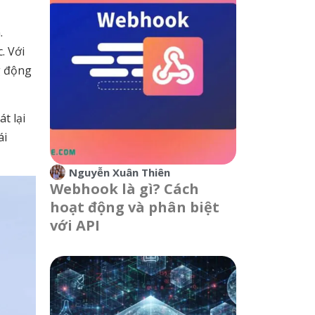
.
. Với
g động
t lại
ái
Nguyễn Xuân Thiên
Webhook là gì? Cách
hoạt động và phân biệt
với API