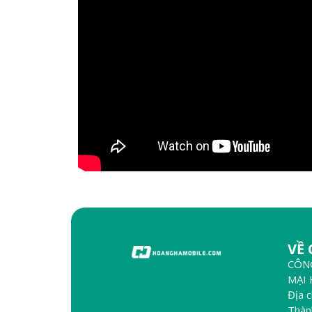
VỀ
CÔN
MẠI
Địa 
Thàn