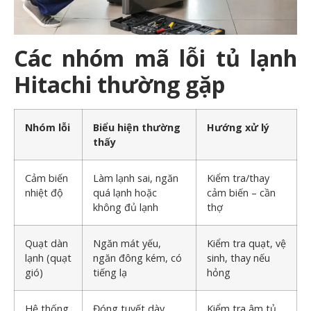
Các nhóm mã lỗi tủ lạnh
Hitachi thường gặp
Nhóm lỗi
Biểu hiện thường
Hướng xử lý
thấy
Cảm biến
Làm lạnh sai, ngăn
Kiểm tra/thay
nhiệt độ
quá lạnh hoặc
cảm biến – cần
không đủ lạnh
thợ
Quạt dàn
Ngăn mát yếu,
Kiểm tra quạt, vệ
lạnh (quạt
ngăn đông kém, có
sinh, thay nếu
gió)
tiếng lạ
hỏng
Hệ thống
Đóng tuyết dày,
Kiểm tra âm tủ,