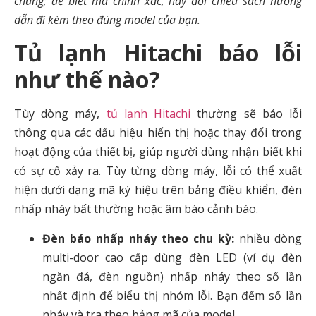
chung; để biết mã chính xác, hãy đối chiếu sách hướng
dẫn đi kèm theo đúng model của bạn.
Tủ lạnh Hitachi báo lỗi
như thế nào?
Tùy dòng máy,
tủ lạnh Hitachi
thường sẽ báo lỗi
thông qua các dấu hiệu hiển thị hoặc thay đổi trong
hoạt động của thiết bị, giúp người dùng nhận biết khi
có sự cố xảy ra. Tùy từng dòng máy, lỗi có thể xuất
hiện dưới dạng mã ký hiệu trên bảng điều khiển, đèn
nhấp nháy bất thường hoặc âm báo cảnh báo.
Đèn báo nhấp nháy theo chu kỳ:
nhiều dòng
multi-door cao cấp dùng đèn LED (ví dụ đèn
ngăn đá, đèn nguồn) nhấp nháy theo số lần
nhất định để biểu thị nhóm lỗi. Bạn đếm số lần
nháy và tra theo bảng mã của model.