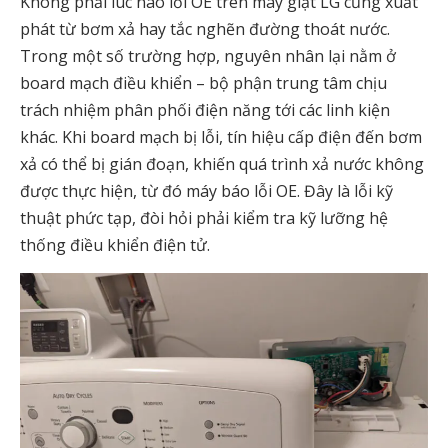
Không phải lúc nào lỗi OE trên máy giặt LG cũng xuất
phát từ bơm xả hay tắc nghẽn đường thoát nước.
Trong một số trường hợp, nguyên nhân lại nằm ở
board mạch điều khiển – bộ phận trung tâm chịu
trách nhiệm phân phối điện năng tới các linh kiện
khác. Khi board mạch bị lỗi, tín hiệu cấp điện đến bơm
xả có thể bị gián đoạn, khiến quá trình xả nước không
được thực hiện, từ đó máy báo lỗi OE. Đây là lỗi kỹ
thuật phức tạp, đòi hỏi phải kiểm tra kỹ lưỡng hệ
thống điều khiển điện tử.