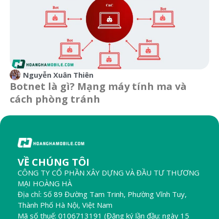
Nguyễn Xuân Thiên
Botnet là gì? Mạng máy tính ma và
cách phòng tránh
VỀ CHÚNG TÔI
CÔNG TY CỔ PHẦN XÂY DỰNG VÀ ĐẦU TƯ THƯƠNG
MẠI HOÀNG HÀ
Địa chỉ: Số 89 Đường Tam Trinh, Phường Vĩnh Tuy,
Thành Phố Hà Nội, Việt Nam
Mã số thuế: 0106713191 (Đăng ký lần đầu: ngày 15