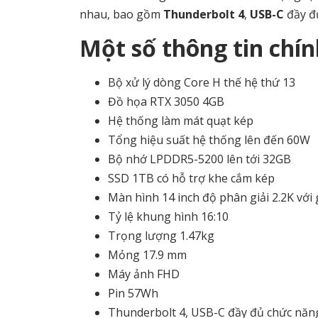
nhau, bao gồm
Thunderbolt 4
,
USB-C
đầy đ
Một số thông tin chí
Bộ xử lý dòng Core H thế hệ thứ 13
Đồ họa RTX 3050 4GB
Hệ thống làm mát quạt kép
Tổng hiệu suất hệ thống lên đến 60W
Bộ nhớ LPDDR5-5200 lên tới 32GB
SSD 1TB có hỗ trợ khe cắm kép
Màn hình 14 inch độ phân giải 2.2K v
Tỷ lệ khung hình 16:10
Trọng lượng 1.47kg
Mỏng 17.9 mm
Máy ảnh FHD
Pin 57Wh
Thunderbolt 4, USB-C đầy đủ chức năn