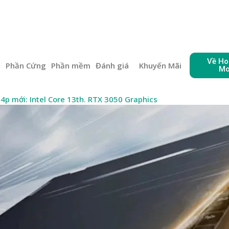
Về Ho
e
Phần Cứng
Phần mềm
Đánh giá
Khuyến Mãi
Mo
4p mới: Intel Core 13th. RTX 3050 Graphics