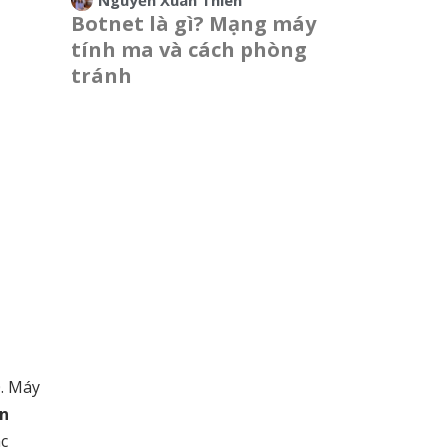
Nguyễn Xuân Thiên
Botnet là gì? Mạng máy
tính ma và cách phòng
tránh
0. Máy
in
ác