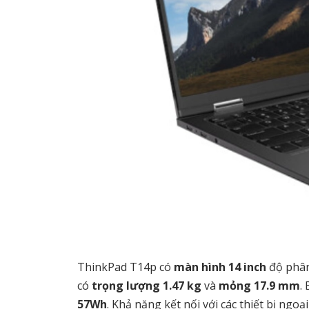
ThinkPad T14p có
màn hình 14 inch
độ phân
có
trọng lượng 1.47 kg
và
mỏng 17.9 mm
.
57Wh
. Khả năng kết nối với các thiết bị ng