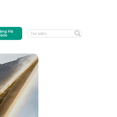
àng Hà
bile