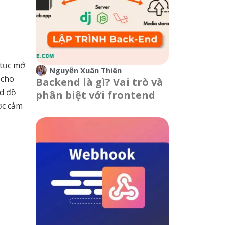
 tục mở
Nguyễn Xuân Thiên
 cho
Backend là gì? Vai trò và
rd đồ
phân biệt với frontend
ợc cảm