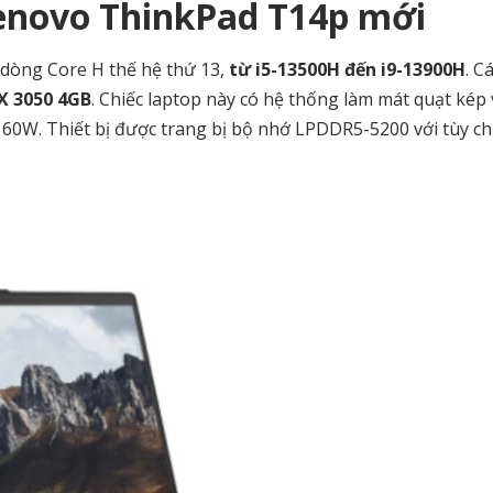
Lenovo ThinkPad T14p mới
 dòng Core H thế hệ thứ 13,
từ i5-13500H đến i9-13900H
. C
X 3050 4GB
. Chiếc laptop này có hệ thống làm mát quạt kép 
i 60W. Thiết bị được trang bị bộ nhớ LPDDR5-5200 với tùy ch