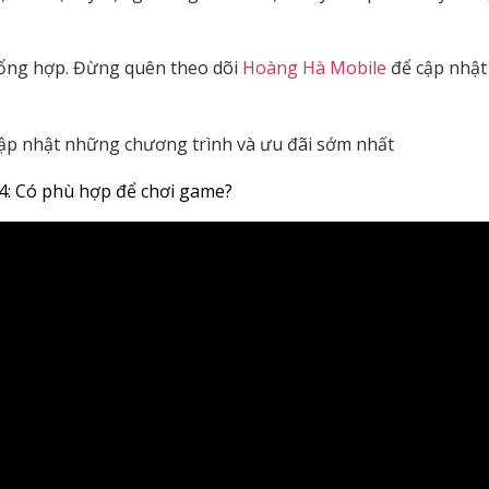
tổng hợp. Đừng quên theo dõi
Hoàng Hà Mobile
để cập nhật 
ập nhật những chương trình và ưu đãi sớm nhất
: Có phù hợp để chơi game?