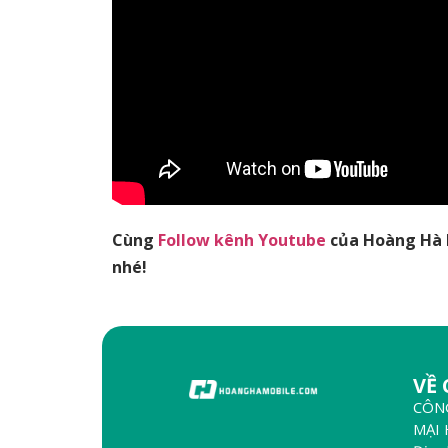
Cùng
Follow kênh Youtube
của Hoàng Hà M
nhé!
VỀ
CÔN
MẠI