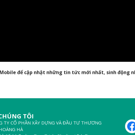
obile để cập nhật những tin tức mới nhất, sinh động n
 CHÚNG TÔI
THEO DÕ
G TY CỔ PHẦN XÂY DỰNG VÀ ĐẦU TƯ THƯƠNG
 HOÀNG HÀ