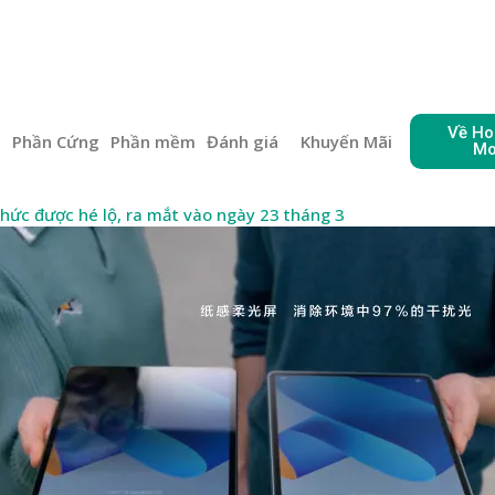
Về Ho
e
Phần Cứng
Phần mềm
Đánh giá
Khuyến Mãi
Mo
hức được hé lộ, ra mắt vào ngày 23 tháng 3