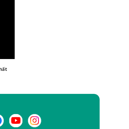
hất
I CHÚNG TÔI