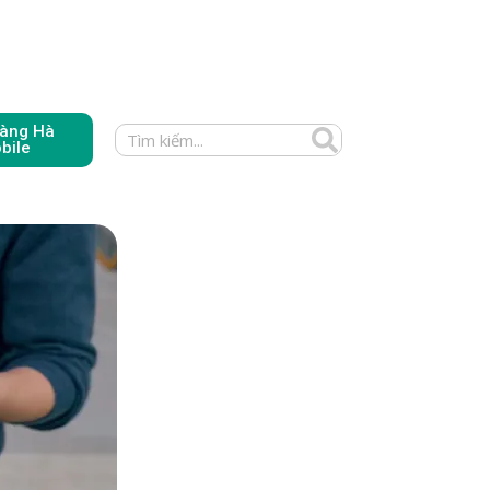
àng Hà
bile