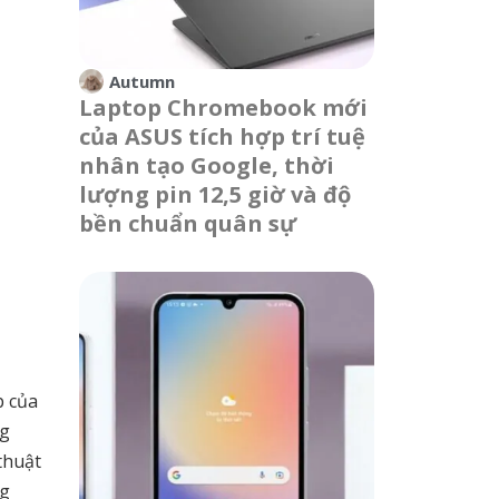
Autumn
Laptop Chromebook mới
của ASUS tích hợp trí tuệ
nhân tạo Google, thời
lượng pin 12,5 giờ và độ
bền chuẩn quân sự
p của
ng
thuật
ng