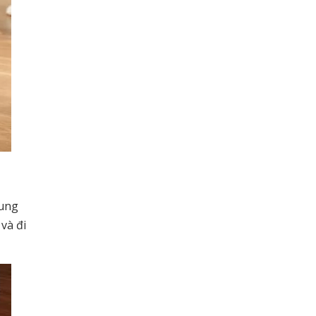
sung
và đi