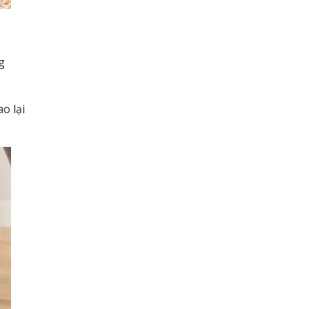
g
o lại