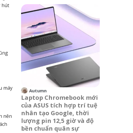
 hút
cũng
ẫu máy
Autumn
Laptop Chromebook mới
của ASUS tích hợp trí tuệ
nhân tạo Google, thời
n nên
lượng pin 12,5 giờ và độ
hách
bền chuẩn quân sự