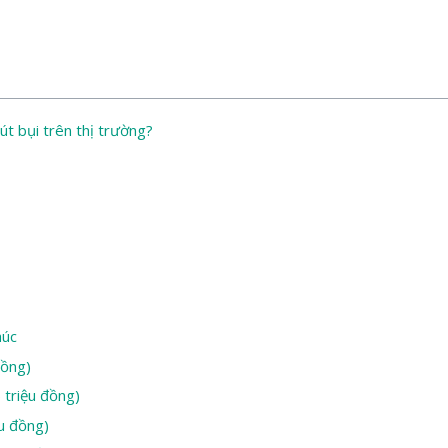
t bụi trên thị trường?
húc
đồng)
 triệu đồng)
ệu đồng)