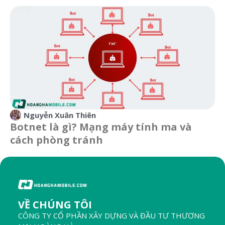
Nguyễn Xuân Thiên
Botnet là gì? Mạng máy tính ma và
cách phòng tránh
VỀ CHÚNG TÔI
CÔNG TY CỔ PHẦN XÂY DỰNG VÀ ĐẦU TƯ THƯƠNG