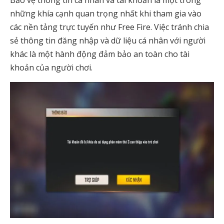
Bảo vệ thông tin cá nhân và tài khoản là một trong
những khía cạnh quan trọng nhất khi tham gia vào
các nền tảng trực tuyến như Free Fire. Việc tránh chia
sẻ thông tin đăng nhập và dữ liệu cá nhân với người
khác là một hành động đảm bảo an toàn cho tài
khoản của người chơi.