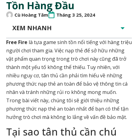
Tồn Hàng Đầu
Cù Hoàng Tâm
Tháng 3 25, 2024
XEM NHANH
Free Fire
là tựa game sinh tồn nổi tiếng với hàng triệu
người chơi tham gia. Việc nạp thẻ để sở hữu những
vật phẩm quan trọng trong trò chơi này cũng đã trở
thành một yếu tố không thể thiếu. Tuy nhiên, với
nhiều nguy cơ, tân thủ cần phải tìm hiểu về những
phương thức nạp thẻ an toàn để bảo vệ thông tin cá
nhân và tránh những rủi ro không mong muốn.
Trong bài viết này, chúng tôi sẽ giới thiệu những
phương thức nạp thẻ an toàn nhất để bạn có thể tận
hưởng trò chơi mà không lo lắng về vấn đề bảo mật.
Tại sao tân thủ cần chú