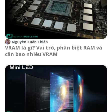
Nguyễn Xuân Thiên
VRAM là gì? Vai trò, phân biệt RAM và
cần bao nhiêu VRAM