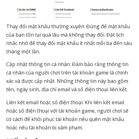
Thay đổi mật khẩu thường xuyên: Đừng để mật khẩu
của bạn tồn tại quá lâu mà không thay đổi. Đặt lịch
nhắc nhở để thay đổi mật khẩu ít nhất mỗi ba đến sáu
tháng một lần.
Cập nhật thông tin cá nhân: Đảm bảo rằng thông tin
cá nhân của người chơi trên tài khoản game là chính
xác và được cập nhật. Những thông tin này bao gồm
tên, ngày sinh, địa chỉ email và số điện thoại liên kết.
Liên kết email hoặc số điện thoại: Khi liên kết email
hoặc số điện thoại với tài khoản game, người chơi sẽ
có cách để khôi phục tài khoản nếu quên mật khẩu
hoặc nếu tài khoản bị xâm phạm.