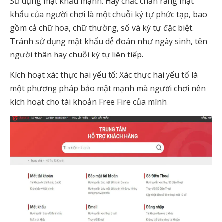
Sử dụng mật khẩu mạnh: Hãy chắc chắn rằng mật
khẩu của người chơi là một chuỗi ký tự phức tạp, bao
gồm cả chữ hoa, chữ thường, số và ký tự đặc biệt.
Tránh sử dụng mật khẩu dễ đoán như ngày sinh, tên
người thân hay chuỗi ký tự liên tiếp.
Kích hoạt xác thực hai yếu tố: Xác thực hai yếu tố là
một phương pháp bảo mật mạnh mà người chơi nên
kích hoạt cho tài khoản Free Fire của mình.