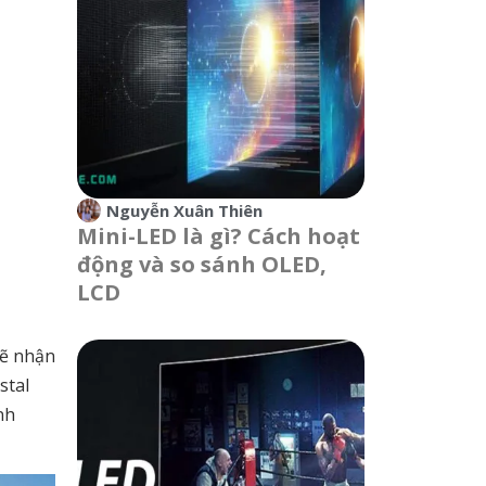
Nguyễn Xuân Thiên
Mini-LED là gì? Cách hoạt
động và so sánh OLED,
LCD
sẽ nhận
stal
nh