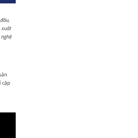
 đầu,
 xuất
g nghệ
sản
 cập