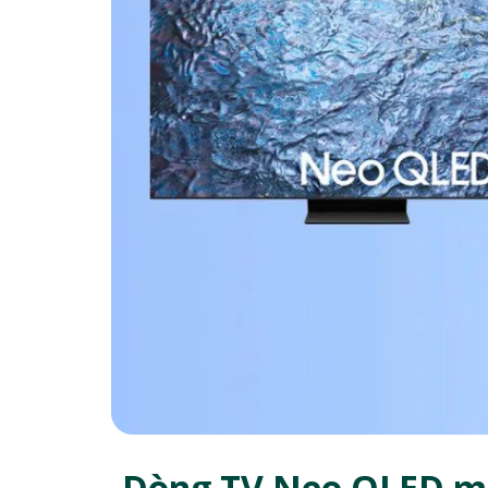
Dòng TV Neo QLED mớ