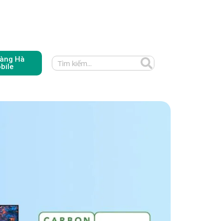
àng Hà
bile