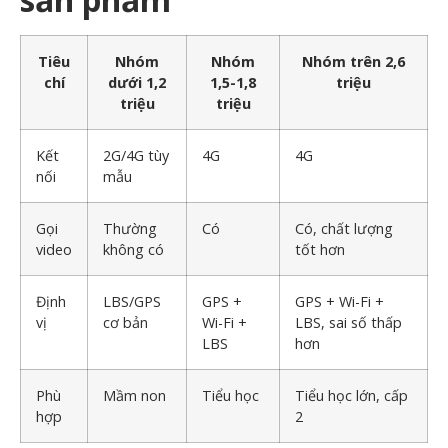
Tiêu
Nhóm
Nhóm
Nhóm trên 2,6
chí
dưới 1,2
1,5-1,8
triệu
triệu
triệu
Kết
2G/4G tùy
4G
4G
nối
mẫu
Gọi
Thường
Có
Có, chất lượng
video
không có
tốt hơn
Định
LBS/GPS
GPS +
GPS + Wi-Fi +
vị
cơ bản
Wi-Fi +
LBS, sai số thấp
LBS
hơn
Phù
Mầm non
Tiểu học
Tiểu học lớn, cấp
hợp
2