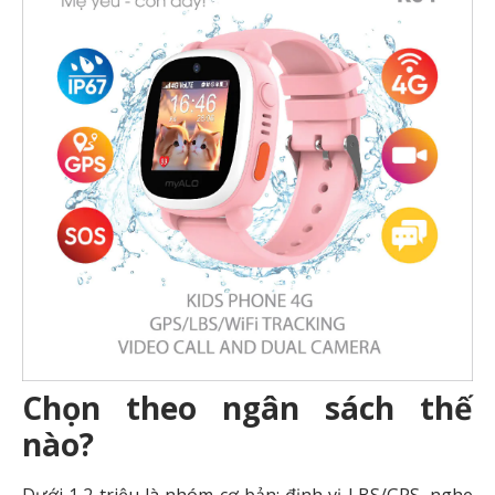
Chọn theo ngân sách thế
nào?
Dưới 1,2 triệu là nhóm cơ bản: định vị LBS/GPS, nghe