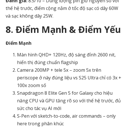
Đánh giá:
8.5/10 – Dung lượng pin giữ nguyên so với
thế hệ trước, điểm cộng nằm ở tốc độ sạc có dây 60W
và sạc không dây 25W.
8. Điểm Mạnh & Điểm Yếu
Điểm Mạnh
Màn hình QHD+ 120Hz, độ sáng đỉnh 2600 nit,
hiển thị đúng chuẩn flagship
Camera 200MP + tele 5x – zoom 5x trên
periscope ở này đúng liệu vs S25 Ultra chỉ có 3x +
100x zoom số
Snapdragon 8 Elite Gen 5 for Galaxy cho hiệu
năng CPU và GPU tăng rõ so với thế hệ trước, đủ
sức cho tác vụ AI mới
S-Pen với sketch-to-code, air commands – only
here trong phân khúc