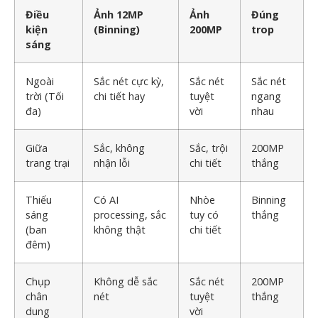
Điều
Ảnh 12MP
Ảnh
Đúng
kiện
(Binning)
200MP
trop
sáng
Ngoài
Sắc nét cực kỳ,
Sắc nét
Sắc nét
trời (Tối
chi tiết hay
tuyệt
ngang
đa)
vời
nhau
Giữa
Sắc, không
Sắc, trội
200MP
trang trại
nhận lỗi
chi tiết
thắng
Thiếu
Có AI
Nhòe
Binning
sáng
processing, sắc
tuy có
thắng
(ban
không thật
chi tiết
đêm)
Chụp
Không dễ sắc
Sắc nét
200MP
chân
nét
tuyệt
thắng
dung
vời