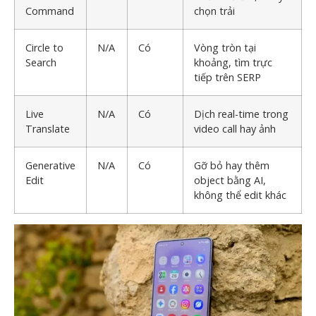
Command
chọn trải
Circle to
N/A
Có
Vòng tròn tại
Search
khoảng, tìm trực
tiếp trên SERP
Live
N/A
Có
Dịch real-time trong
Translate
video call hay ảnh
Generative
N/A
Có
Gỡ bỏ hay thêm
Edit
object bằng AI,
không thể edit khác