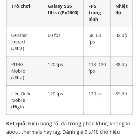
Trò chơi
Galaxy S26
FPS
Nhiệt
Ultra (Ex2600)
trung
độ
bình
Genshin
60 fps
58–60
42 độ
Impact
fps
(Ultra)
PUBG
120 fps
118–120
38 độ
Mobile
fps
(Ultra)
Liên Quân
120 fps
120 fps
35 độ
Mobile
(High)
Ket quả:
Hiệu năng tối đa trong phân khúc, không lo
about thermals hay lag. Đánh giá 9.5/10 cho hiệu