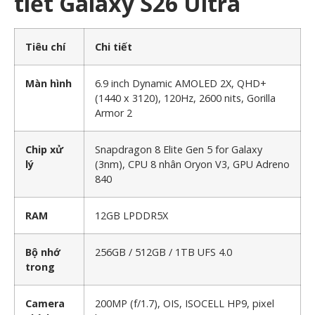
tiết Galaxy S26 Ultra
Tiêu chí
Chi tiết
Màn hình
6.9 inch Dynamic AMOLED 2X, QHD+
(1440 x 3120), 120Hz, 2600 nits, Gorilla
Armor 2
Chip xử
Snapdragon 8 Elite Gen 5 for Galaxy
lý
(3nm), CPU 8 nhân Oryon V3, GPU Adreno
840
RAM
12GB LPDDR5X
Bộ nhớ
256GB / 512GB / 1TB UFS 4.0
trong
Camera
200MP (f/1.7), OIS, ISOCELL HP9, pixel