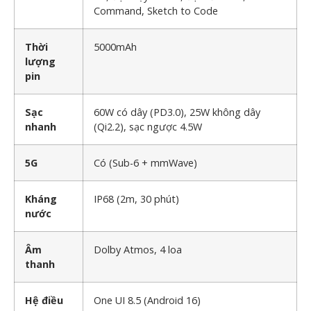
Command, Sketch to Code
Thời
5000mAh
lượng
pin
Sạc
60W có dây (PD3.0), 25W không dây
nhanh
(Qi2.2), sạc ngược 4.5W
5G
Có (Sub-6 + mmWave)
Kháng
IP68 (2m, 30 phút)
nước
Âm
Dolby Atmos, 4 loa
thanh
Hệ điều
One UI 8.5 (Android 16)