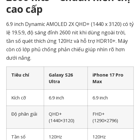
cao cấp
6.9 inch Dynamic AMOLED 2X QHD+ (1440 x 3120) có tỷ
lệ 19.5:9, độ sáng đỉnh 2600 nit khi dùng ngoài trời,
tần số quét thích ứng 120Hz và hỗ trợ HDR10+. Máy
còn có lớp phủ chống phản chiếu giúp nhìn rõ hơn
dưới nắng.
Tiêu chí
Galaxy S26
iPhone 17 Pro
Ultra
Max
Kích cỡ
6.9 inch
6.9 inch
Độ phân giải
QHD+
FHD+
(1440×3120)
(1290×2796)
Tần số
120Hz
120Hz