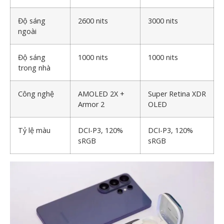
Độ sáng
2600 nits
3000 nits
ngoài
Độ sáng
1000 nits
1000 nits
trong nhà
Công nghệ
AMOLED 2X +
Super Retina XDR
Armor 2
OLED
Tỷ lệ màu
DCI-P3, 120%
DCI-P3, 120%
sRGB
sRGB