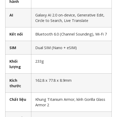
hành
AI
Galaxy AI 2.0 on-device, Generative Edit,
Circle to Search, Live Translate
Kết nối
Bluetooth 6.0 (Channel Sounding), Wi-Fi 7
SIM
Dual SIM (Nano + eSIM)
Khối
233g
lượng
Kích
162.8 x 77.8 x 8.9mm
thước
Chất liệu
Khung Titanium Armor, kính Gorilla Glass
Armor 2