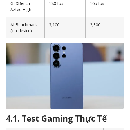
GFXBench
180 fps
165 fps
Aztec High
AI Benchmark
3,100
2,300
(on-device)
4.1. Test Gaming Thực Tế