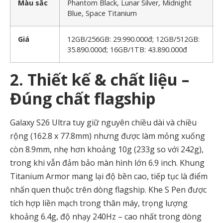
Màu sắc
Phantom Black, Lunar Silver, Midnight
Blue, Space Titanium
Giá
12GB/256GB: 29.990.000đ; 12GB/512GB:
35.890.000đ; 16GB/1TB: 43.890.000đ
2. Thiết kế & chất liệu –
Đúng chất flagship
Galaxy S26 Ultra tuy giữ nguyên chiều dài và chiều
rộng (162.8 x 77.8mm) nhưng được làm mỏng xuống
còn 8.9mm, nhẹ hơn khoảng 10g (233g so với 242g),
trong khi vẫn đảm bảo màn hình lớn 6.9 inch. Khung
Titanium Armor mang lại độ bền cao, tiếp tục là điểm
nhấn quen thuộc trên dòng flagship. Khe S Pen được
tích hợp liền mạch trong thân máy, trọng lượng
khoảng 6.4g, độ nhạy 240Hz – cao nhất trong dòng