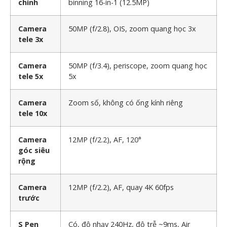
chính
binning 16-in-1 (12.5MP)
Camera
50MP (f/2.8), OIS, zoom quang học 3x
tele 3x
Camera
50MP (f/3.4), periscope, zoom quang học
tele 5x
5x
Camera
Zoom số, không có ống kính riêng
tele 10x
Camera
12MP (f/2.2), AF, 120°
góc siêu
rộng
Camera
12MP (f/2.2), AF, quay 4K 60fps
trước
S Pen
Có, độ nhạy 240Hz, độ trễ ~9ms, Air