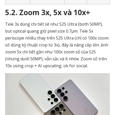
5.2. Zoom 3x, 5x và 10x+
Tele 3x dùng chi tiết sẽ như S25 Ultra (both 50MP),
but optical quang giữ pixel size 0.7µm. Tele 5x
periscope nhiều thay trên S25 Ultra (chỉ có 100x zoom
số dùng kỹ thuật crop từ 3x), đây là nâng cấp lớn: ảnh
zoom 5x chi tiết gần như 100x zoom số của S25
(nhưng dưới 50MP), vẫn sắc và ít nhòe. Zoom số trên
10x using crop + AI upscaling, ok for social.