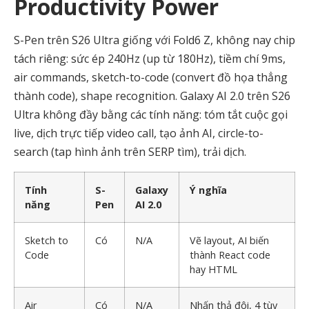
Productivity Power
S-Pen trên S26 Ultra giống với Fold6 Z, không nay chip
tách riêng: sức ép 240Hz (up từ 180Hz), tiềm chí 9ms,
air commands, sketch-to-code (convert đồ họa thẳng
thành code), shape recognition. Galaxy AI 2.0 trên S26
Ultra không đầy bằng các tính năng: tóm tắt cuộc gọi
live, dịch trực tiếp video call, tạo ảnh AI, circle-to-
search (tap hình ảnh trên SERP tìm), trải dịch.
Tính
S-
Galaxy
Ý nghĩa
năng
Pen
AI 2.0
Sketch to
Có
N/A
Vẽ layout, AI biến
Code
thành React code
hay HTML
Air
Có
N/A
Nhấn thả đôi, 4 tùy