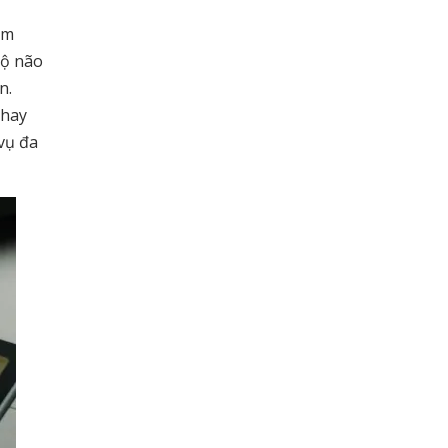
em
bộ não
n.
 hay
vụ đa