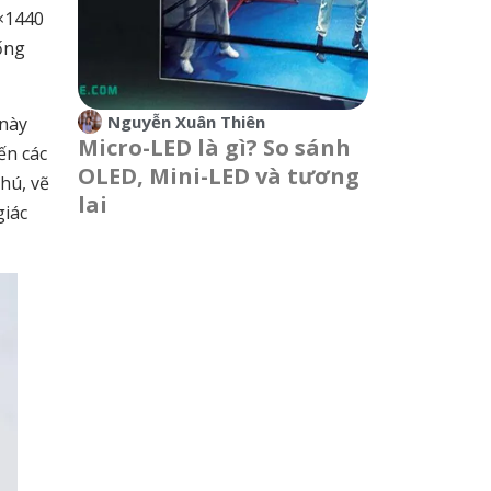
0×1440
sống
Nguyễn Xuân Thiên
 này
Micro-LED là gì? So sánh
ến các
OLED, Mini-LED và tương
hú, vẽ
lai
giác