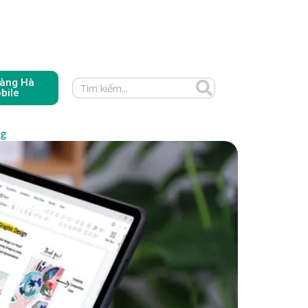
àng Hà
bile
ng