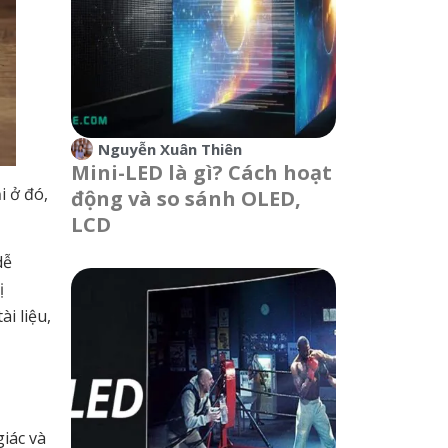
Nguyễn Xuân Thiên
Mini-LED là gì? Cách hoạt
i ở đó,
động và so sánh OLED,
LCD
dễ
bị
i liệu,
iác và