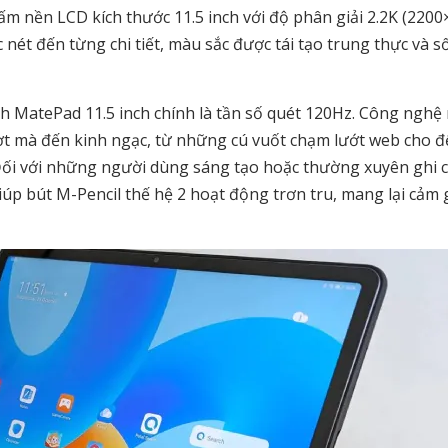
ấm nền LCD kích thước 11.5 inch với độ phân giải 2.2K (220
c nét đến từng chi tiết, màu sắc được tái tạo trung thực và 
h MatePad 11.5 inch chính là tần số quét 120Hz. Công nghệ
ợt mà đến kinh ngạc, từ những cú vuốt chạm lướt web cho đ
Đối với những người dùng sáng tạo hoặc thường xuyên ghi c
giúp bút M-Pencil thế hệ 2 hoạt động trơn tru, mang lại cảm 