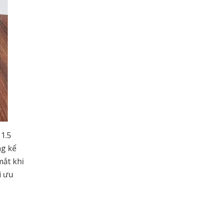
1.5
ng kể
mắt khi
i ưu