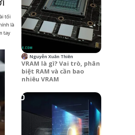
i
i tối
hính là
m tay
Nguyễn Xuân Thiên
VRAM là gì? Vai trò, phân
biệt RAM và cần bao
nhiêu VRAM