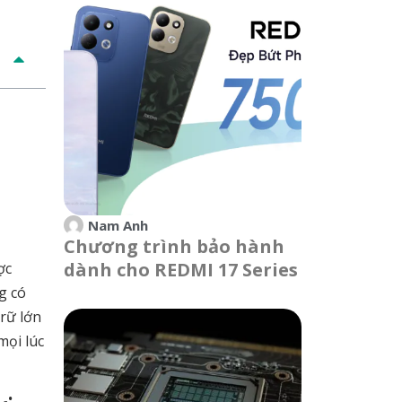
Nam Anh
Chương trình bảo hành
dành cho REDMI 17 Series
ợc
g có
rữ lớn
mọi lúc