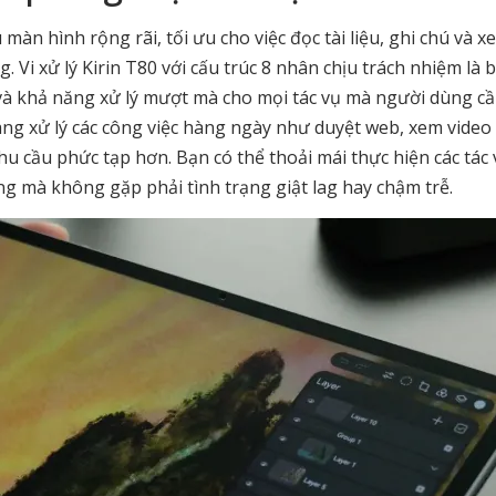
màn hình rộng rãi, tối ưu cho việc đọc tài liệu, ghi chú và x
 Vi xử lý Kirin T80 với cấu trúc 8 nhân chịu trách nhiệm là 
à khả năng xử lý mượt mà cho mọi tác vụ mà người dùng cầ
ng xử lý các công việc hàng ngày như duyệt web, xem video
u cầu phức tạp hơn. Bạn có thể thoải mái thực hiện các tác 
ng mà không gặp phải tình trạng giật lag hay chậm trễ.