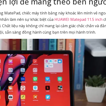
ện lợi để mang theo bên ngườ
g MatePad, chiếc máy tính bảng này khoác lên mình vẻ ngoà
nhấn làm nên sự khác biệt của
HUAWEI Matepad 11.5 inch
c
 Chất liệu này không chỉ mang lại cảm giác chắc chắn và đằ
i, sẵn sàng đồng hành cùng bạn trên mọi hành trình.