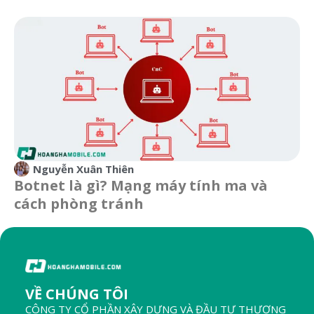
Nguyễn Xuân Thiên
Botnet là gì? Mạng máy tính ma và
cách phòng tránh
VỀ CHÚNG TÔI
CÔNG TY CỔ PHẦN XÂY DỰNG VÀ ĐẦU TƯ THƯƠNG