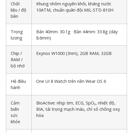
Chất
Khung nhôm nguyên khối, kháng nước
liệu / độ
10ATM, chuẩn quân đội MIL-STD-810H
bền
Trọng
Bản 40mm: 30.1g · Bản 44mm: 33.8g (dày
lượng
8.6mm)
Chip /
Exynos W1000 (3nm), 2GB RAM, 32GB
RAM /
bộ nhớ
Hệ điều
One UI 8 Watch trên nền Wear OS 6
hành
Cảm
BioActive: nhịp tim, ECG, SpO₂, nhiệt độ,
biến
BIA, tải trọng mạch máu, chỉ số chống oxy
sức
hóa
khỏe