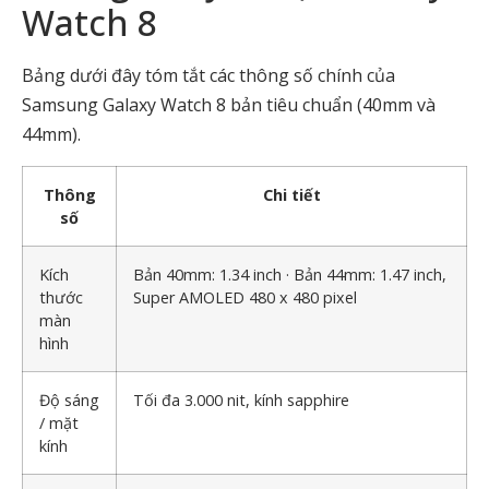
Watch 8
Bảng dưới đây tóm tắt các thông số chính của
Samsung Galaxy Watch 8 bản tiêu chuẩn (40mm và
44mm).
Thông
Chi tiết
số
Kích
Bản 40mm: 1.34 inch · Bản 44mm: 1.47 inch,
thước
Super AMOLED 480 x 480 pixel
màn
hình
Độ sáng
Tối đa 3.000 nit, kính sapphire
/ mặt
kính