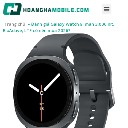
Trang chủ
»
Đánh giá Galaxy Watch 8: màn 3.000 nit,
BioActive, LTE có nên mua 2026?