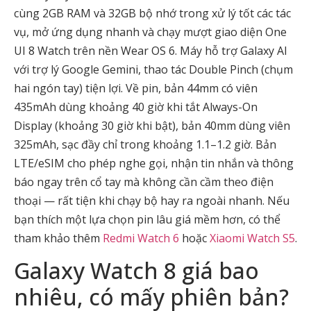
cùng 2GB RAM và 32GB bộ nhớ trong xử lý tốt các tác
vụ, mở ứng dụng nhanh và chạy mượt giao diện One
UI 8 Watch trên nền Wear OS 6. Máy hỗ trợ Galaxy AI
với trợ lý Google Gemini, thao tác Double Pinch (chụm
hai ngón tay) tiện lợi. Về pin, bản 44mm có viên
435mAh dùng khoảng 40 giờ khi tắt Always-On
Display (khoảng 30 giờ khi bật), bản 40mm dùng viên
325mAh, sạc đầy chỉ trong khoảng 1.1–1.2 giờ. Bản
LTE/eSIM cho phép nghe gọi, nhận tin nhắn và thông
báo ngay trên cổ tay mà không cần cầm theo điện
thoại — rất tiện khi chạy bộ hay ra ngoài nhanh. Nếu
bạn thích một lựa chọn pin lâu giá mềm hơn, có thể
tham khảo thêm
Redmi Watch 6
hoặc
Xiaomi Watch S5
.
Galaxy Watch 8 giá bao
nhiêu, có mấy phiên bản?