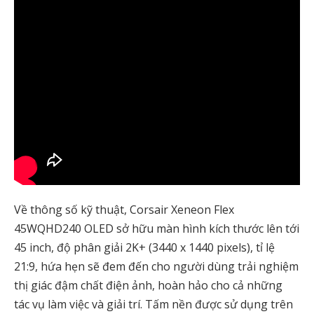
Về thông số kỹ thuật, Corsair Xeneon Flex
45WQHD240 OLED sở hữu màn hình kích thước lên tới
45 inch, độ phân giải 2K+ (3440 x 1440 pixels), tỉ lệ
21:9, hứa hẹn sẽ đem đến cho người dùng trải nghiệm
thị giác đậm chất điện ảnh, hoàn hảo cho cả những
tác vụ làm việc và giải trí. Tấm nền được sử dụng trên