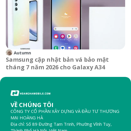
Autumn
Samsung cập nhật bản vá bảo mật
tháng 7 năm 2026 cho Galaxy A34
VỀ CHÚNG TÔI
CÔNG TY CỔ PHẦN XÂY DỰNG VÀ ĐẦU TƯ THƯƠNG
MẠI HOÀNG HÀ
Địa chỉ: Số 89 Đường Tam Trinh, Phường Vĩnh Tuy,
Thành Phố Hà Nội, Việt Nam