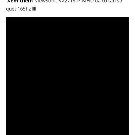
Xem thêm
:
ViewSonic VX2718-P-MHD đã có tần số
quét 165hz !!!!