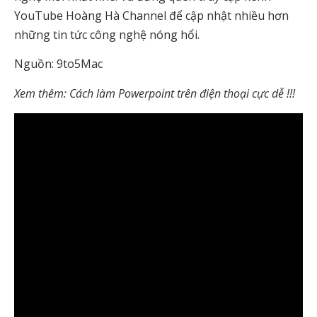
YouTube Hoàng Hà Channel để cập nhật nhiều hơn
những tin tức công nghệ nóng hổi.
Nguồn: 9to5Mac
Xem thêm: Cách làm Powerpoint trên điện thoại cực dễ !!!