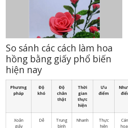
So sánh các cách làm hoa
hồng bằng giấy phổ biến
hiện nay
Phương
Độ
Độ
Thời
Ưu
Như
pháp
khó
chân
gian
điểm
đi
thật
thực
hiện
Xoắn
Dễ
Trung
Nhanh
Thực
Cá
giấy
bình
hiện
hoa 