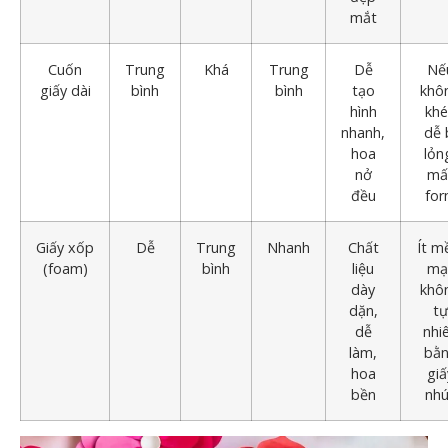
mắt
Cuốn
Trung
Khá
Trung
Dễ
Nế
giấy dài
bình
bình
tạo
khô
hình
kh
nhanh,
dễ 
hoa
lỏn
nở
mấ
đều
fo
Giấy xốp
Dễ
Trung
Nhanh
Chất
Ít 
(foam)
bình
liệu
mại
dày
khô
dặn,
t
dễ
nhi
làm,
bằ
hoa
giấ
bền
nh