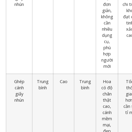
nhún
đơn
chi t
giản,
kh
không
đạt 
cần
tin
nhiều
xả
dụng
ca
cụ,
phù
hợp
người
mới
Ghép
Trung
Cao
Trung
Hoa
Tố
cánh
bình
bình
có độ
thờ
giấy
chân
gia
nhún
thật
hơn
cao,
cần 
cánh
tỉ 
mềm
mại,
đẹp