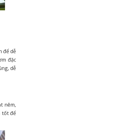
n để dễ
hơm đặc
úng, dễ
ạt nêm,
 tốt để