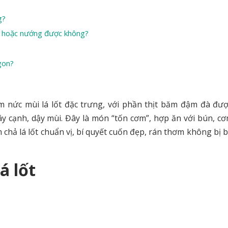
g?
ầu hoặc nướng được không?
gon?
 nức mùi lá lốt đặc trưng, với phần thịt băm đậm đà đư
háy cạnh, dậy mùi. Đây là món “tốn cơm”, hợp ăn với bún, c
 chả lá lốt chuẩn vị, bí quyết cuốn đẹp, rán thơm không bị 
á lốt