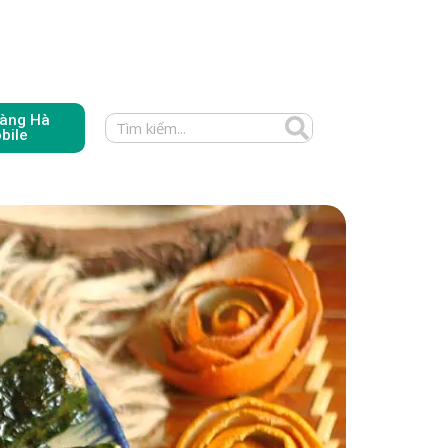
àng Hà
bile