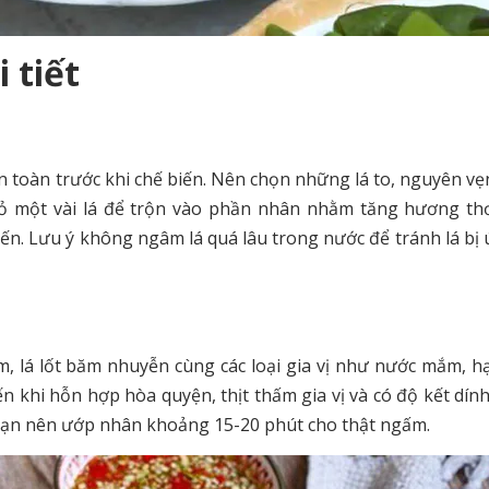
 tiết
àn toàn trước khi chế biến. Nên chọn những lá to, nguyên vẹ
hỏ một vài lá để trộn vào phần nhân nhằm tăng hương t
ến. Lưu ý không ngâm lá quá lâu trong nước để tránh lá bị 
ăm, lá lốt băm nhuyễn cùng các loại gia vị như nước mắm, h
n khi hỗn hợp hòa quyện, thịt thấm gia vị và có độ kết dính
, bạn nên ướp nhân khoảng 15-20 phút cho thật ngấm.