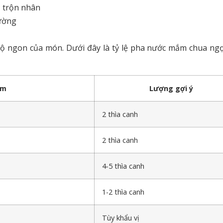
ỏ trộn nhân
đường
ộ ngon của món. Dưới đây là tỷ lệ pha nước mắm chua ngọ
ấm
Lượng gợi ý
2 thìa canh
2 thìa canh
4-5 thìa canh
1-2 thìa canh
Tùy khẩu vị