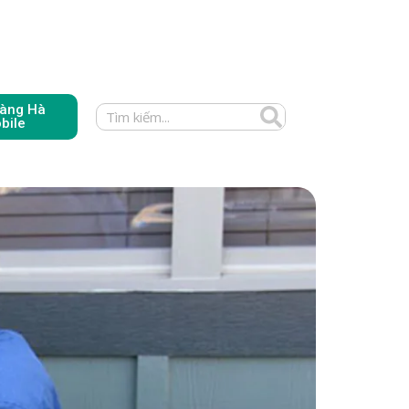
àng Hà
bile