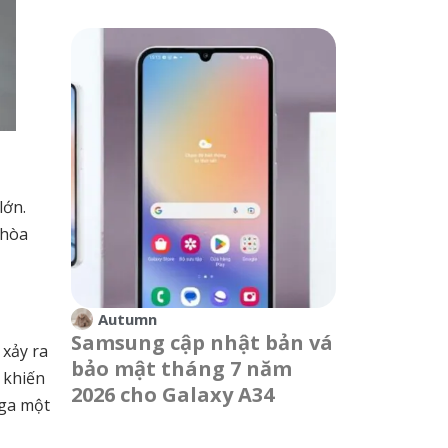
lớn.
 hòa
Autumn
Samsung cập nhật bản vá
 xảy ra
bảo mật tháng 7 năm
 khiến
2026 cho Galaxy A34
 ga một