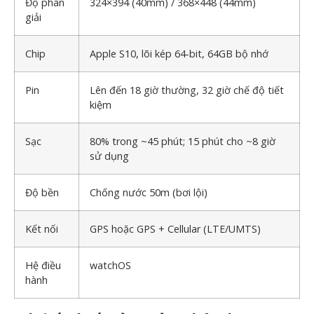
Độ phân
324×394 (40mm) / 368×448 (44mm)
giải
Chip
Apple S10, lõi kép 64-bit, 64GB bộ nhớ
Pin
Lên đến 18 giờ thường, 32 giờ chế độ tiết
kiệm
Sạc
80% trong ~45 phút; 15 phút cho ~8 giờ
sử dụng
Độ bền
Chống nước 50m (bơi lội)
Kết nối
GPS hoặc GPS + Cellular (LTE/UMTS)
Hệ điều
watchOS
hành