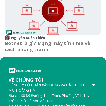
Nguyễn Xuân Thiên
Botnet là gì? Mạng máy tính ma và
cách phòng tránh
VỀ CHÚNG TÔI
CÔNG TY CỔ PHẦN XÂY DỰNG VÀ ĐẦU TƯ THƯƠNG
MẠI HOÀNG HÀ
Địa chỉ: Số 89 Đường Tam Trinh, Phường Vĩnh Tuy,
Thành Phố Hà Nội, Việt Nam
Mã số thuế: 0106713191 (Đăng ký lần đầu: ngày 15