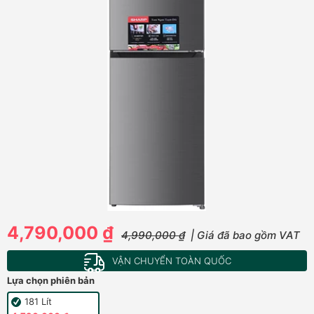
4,790,000 ₫
4,990,000 ₫
| Giá đã bao gồm VAT
VẬN CHUYỂN TOÀN QUỐC
Lựa chọn phiên bản
181 Lít