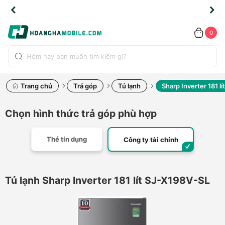
TLINE
TLINE
HẨM
HẨM
cao
cao
cao
LỖI
LỖI
UYỂN
UYỂN
0.2091
0.2091
HÍNH
HÍNH
toàn
toàn
toàn
ĐỔI
ĐỔI
OÀN
OÀN
0
ÃNG
ÃNG
LIỀN
LIỀN
bộ
bộ
bộ
UỐC
UỐC
sản
sản
sản
(*)
(*)
hẩm
hẩm
hẩm
Trang chủ
Trả góp
Tủ lạnh
Sharp Inverter 181 l
Chọn hình thức trả góp phù hợp
Thẻ tín dụng
Công ty tài chính
Tủ lạnh Sharp Inverter 181 lít SJ-X198V-SL