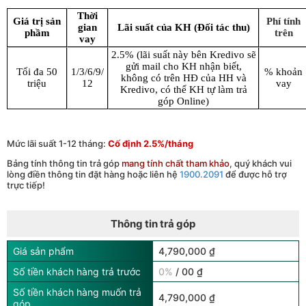
Thời
Giá trị sản
Phí tính
gian
Lãi suất của KH (Đối tác thu)
phầm
trên
vay
2.5% (lãi suất này bên Kredivo sẽ
gửi mail cho KH nhận biết,
Tối đa 50
1/3/6/9/
% khoản
không có trên HĐ của HH và
triệu
12
vay
Kredivo, có thể KH tự làm trả
góp Online)
Mức lãi suất 1-12 tháng:
Cố định 2.5%/tháng
Bảng tính thông tin trả góp
mang tính chất tham khảo
, quý khách vui
lòng điền thông tin đặt hàng hoặc liên hệ
1900.2091
để được hỗ trợ
trực tiếp!
Thông tin trả góp
Giá sản phẩm
4,790,000 ₫
Số tiền khách hàng trả trước
0%
/ 00 ₫
Số tiền khách hàng muốn trả
4,790,000 ₫
góp