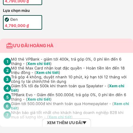
4,790,000 ₫
Lựa chọn màu
Đen
4,790,000 ₫
ƯU ĐÃI HOÀNG HÀ
Mở thẻ VPBank - giảm tới 400k, trả góp 0%, 0 phí lên đến 6
1
tháng - (
Xem chi tiết
)
Mở thẻ Max Card nhận loạt đặc quyền - Hoàn tiền lên đến 18
2
triệu đồng - (
Xem chi tiết
)
Trả góp 4 không, duyệt nhanh 10 phút, kỳ hạn tới 12 tháng với
3
công ty tài chính/thẻ tín dụng
Giảm 5% tối đa 500k khi thanh toán qua Spaylater - (
Xem chi
4
tiết
)
TPBank Evo - Giảm đến 500.000đ, trả góp 0%, 0 phí lên đến 6
5
tháng - (
Xem chi tiết
)
Giảm tới 500.000đ khi thanh toán qua Homepaylater - (
Xem chi
6
tiết
)
Nhận báo giá tốt nhất cho khách hàng doanh nghiệp B2B khi
7
mua số lượng lớn - (
Xem chi tiết
)
XEM THÊM ƯU ĐÃI