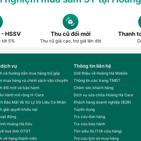
 - HSSV
Thu cũ đổi mới
Thanh to
g tới 5%
Thu cũ giá cao, trợ giá lên đời
D
 dịch vụ
Thông tin liên hệ
h và hướng dẫn mua hàng trả góp
Giới thiệu về Hoàng Hà Moblie
n mua hàng và chính sách vận chuyển
Thông tin các trang TMĐT
h đổi mới và bảo hành
Chăm sóc khách hàng
bảo hành mở rộng H-Care
Dịch vụ sửa chữa Hoàng Hà Care
h Bảo Mật Và Xử Lý Dữ Liệu Cá Nhân
Khách hàng doanh nghiệp (B2B)
h giải quyết khiếu nại
Tuyển dụng
hoạt động
Tra cứu đơn hàng
rình Hoàng Hà Edu
Tra cứu bảo hành
 về hoá đơn GTGT
Tìm siêu thị (118 cửa hàng)
h về hạng thành viên
Tra cứu lịch sử mua hàng