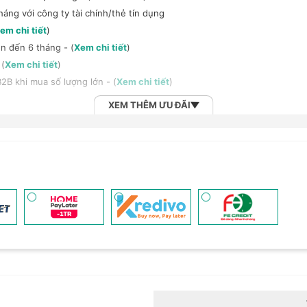
háng với công ty tài chính/thẻ tín dụng
em chi tiết
)
n đến 6 tháng - (
Xem chi tiết
)
 (
Xem chi tiết
)
2B khi mua số lượng lớn - (
Xem chi tiết
)
XEM THÊM ƯU ĐÃI