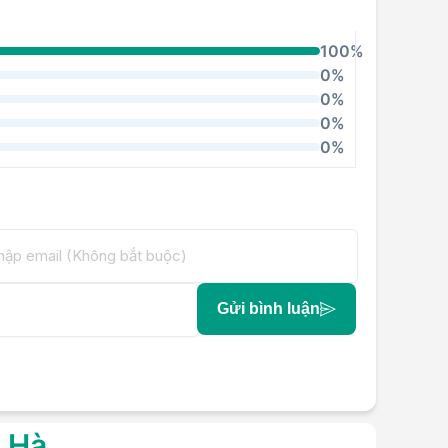
100%
0%
0%
0%
0%
Gửi bình luận
g Hà