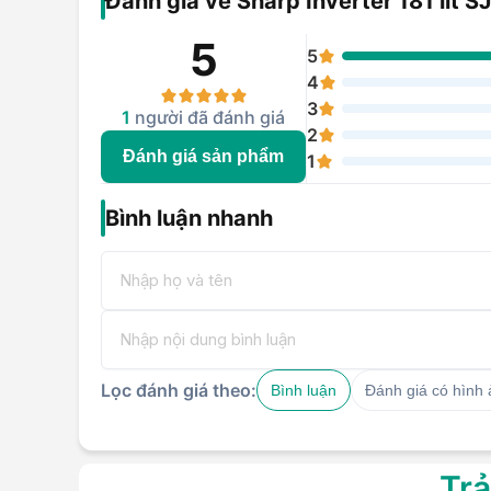
Đánh giá về Sharp Inverter 181 lít 
5
5
4
3
1
người đã đánh giá
2
Đánh giá sản phẩm
1
Bình luận nhanh
Lọc đánh giá theo:
Bình luận
Đánh giá có hình
Trả