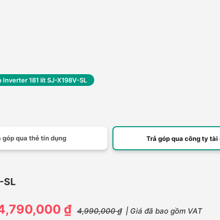
 Inverter 181 lít SJ-X198V-SL
 góp qua thẻ tín dụng
Trả góp qua công ty tài
V-SL
4,790,000 ₫
4,990,000 ₫
| Giá đã bao gồm VAT