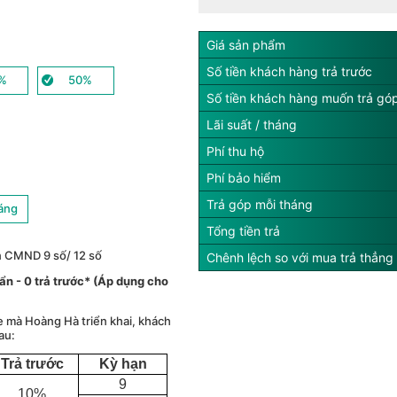
Giá sản phẩm
Số tiền khách hàng trả trước
%
50%
Số tiền khách hàng muốn trả gó
Lãi suất / tháng
Phí thu hộ
Phí bảo hiểm
Trả góp mỗi tháng
háng
Tổng tiền trả
n CMND 9 số/ 12 số
Chênh lệch so với mua trả thẳng
́ ẩn - 0 trả trước* (Áp dụng cho
e mà Hoàng Hà triển khai, khách
au:
Trả trước
Kỳ hạn
9
10%