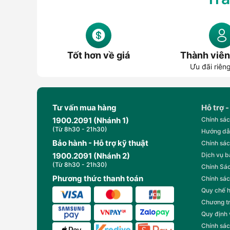
Tốt hơn về giá
Thành viên
Ưu đãi riên
Tư vấn mua hàng
Hỗ trợ -
1900.2091 (Nhánh 1)
Chính sác
(Từ 8h30 - 21h30)
Hướng dẫ
Bảo hành - Hỗ trợ kỹ thuật
Chính sác
1900.2091 (Nhánh 2)
Dịch vụ 
(Từ 8h30 - 21h30)
Chính Sác
Phương thức thanh toán
Chính sác
Quy chế 
Chương t
Quy định
Chính sác