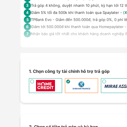
Trả góp 4 không, duyệt nhanh 10 phút, kỳ hạn tới 12 t
3
Giảm 5% tối đa 500k khi thanh toán qua Spaylater - (
X
4
TPBank Evo - Giảm đến 500.000đ, trả góp 0%, 0 phí lê
5
Giảm tới 500.000đ khi thanh toán qua Homepaylater -
6
Nhận báo giá tốt nhất cho khách hàng doanh nghiệp B
7
1. Chọn công ty tài chính hỗ trợ trả góp
2. Chọn số tiền trả góp và kỳ hạn