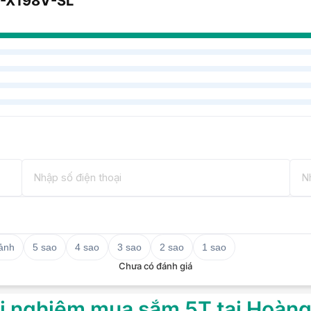
SJ-X198V-SL
 ảnh
5 sao
4 sao
3 sao
2 sao
1 sao
Chưa có đánh giá
i nghiệm mua sắm 5T tại Hoàn