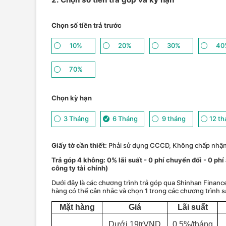
Chọn số tiền trả trước
10%
20%
30%
40
70%
Chọn kỳ hạn
3 Tháng
6 Tháng
9 tháng
12 t
Giấy tờ cần thiết:
Phải sử dụng CCCD, Không chấp nhậ
Trả góp 4 không: 0% lãi suất - 0 phí chuyển đổi - 0 phi
công ty tài chính)
Dưới đây là các chương trình trả góp qua Shinhan Financ
hàng có thể cân nhắc và chọn 1 trong các chương trình s
Mặt hàng
Giá
Lãi suất
Dưới 19trVND
0.5%/tháng