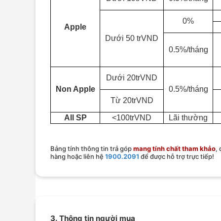
0%
Apple
Dưới 50 trVND
0.5%/tháng
Dưới 20trVND
Non Apple
0.5%/tháng
Từ 20trVND
All SP
<100trVND
Lãi thường
Bảng tính thông tin trả góp
mang tính chất tham khảo
,
hàng hoặc liên hệ
1900.2091
để được hỗ trợ trực tiếp!
3. Thông tin người mua