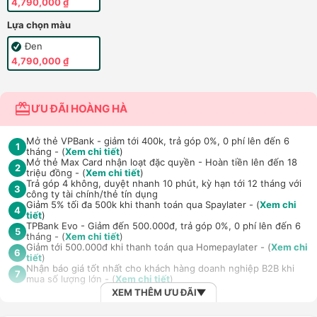
4,790,000 ₫
Lựa chọn màu
Đen
4,790,000 ₫
ƯU ĐÃI HOÀNG HÀ
Mở thẻ VPBank - giảm tới 400k, trả góp 0%, 0 phí lên đến 6
1
tháng - (
Xem chi tiết
)
Mở thẻ Max Card nhận loạt đặc quyền - Hoàn tiền lên đến 18
2
triệu đồng - (
Xem chi tiết
)
Trả góp 4 không, duyệt nhanh 10 phút, kỳ hạn tới 12 tháng với
3
công ty tài chính/thẻ tín dụng
Giảm 5% tối đa 500k khi thanh toán qua Spaylater - (
Xem chi
4
tiết
)
TPBank Evo - Giảm đến 500.000đ, trả góp 0%, 0 phí lên đến 6
5
tháng - (
Xem chi tiết
)
Giảm tới 500.000đ khi thanh toán qua Homepaylater - (
Xem chi
6
tiết
)
Nhận báo giá tốt nhất cho khách hàng doanh nghiệp B2B khi
7
mua số lượng lớn - (
Xem chi tiết
)
XEM THÊM ƯU ĐÃI