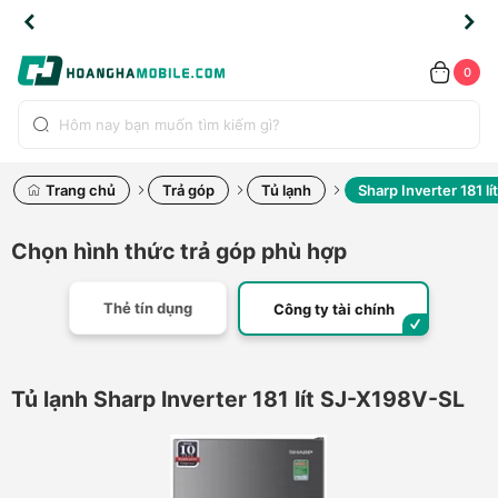
TLINE
TLINE
HẨM
HẨM
cao
cao
cao
LỖI
LỖI
UYỂN
UYỂN
0.2091
0.2091
HÍNH
HÍNH
toàn
toàn
toàn
ĐỔI
ĐỔI
OÀN
OÀN
0
ÃNG
ÃNG
LIỀN
LIỀN
bộ
bộ
bộ
UỐC
UỐC
sản
sản
sản
(*)
(*)
hẩm
hẩm
hẩm
Trang chủ
Trả góp
Tủ lạnh
Sharp Inverter 181 l
Chọn hình thức trả góp phù hợp
Thẻ tín dụng
Công ty tài chính
Tủ lạnh Sharp Inverter 181 lít SJ-X198V-SL