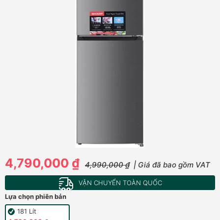
4,790,000 ₫
4,990,000 ₫
| Giá đã bao gồm VAT
VẬN CHUYỂN TOÀN QUỐC
Lựa chọn phiên bản
181 Lít