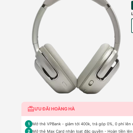
ƯU ĐÃI HOÀNG HÀ
Mở thẻ VPBank - giảm tới 400k, trả góp 0%, 0 phí lên 
1
Mở thẻ Max Card nhận loạt đặc quyền - Hoàn tiền lên 
2