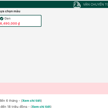
VẬN CHUYỂN T
Lựa chọn màu
Đen
6,490,000 ₫
đến 6 tháng - (
Xem chi tiết
)
đến 18 triệu đồng - (
Xem chi tiết
)