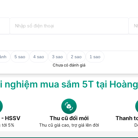
 ảnh
5 sao
4 sao
3 sao
2 sao
1 sao
Chưa có đánh giá
i nghiệm mua sắm 5T tại Hoàn
 - HSSV
Thu cũ đổi mới
Thanh to
g tới 5%
Thu cũ giá cao, trợ giá lên đời
D