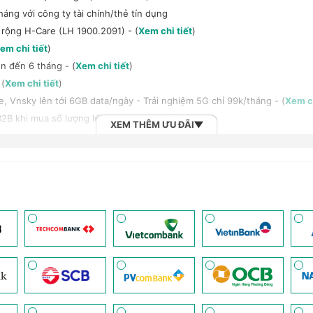
háng với công ty tài chính/thẻ tín dụng
 rộng H-Care (LH 1900.2091) - (
Xem chi tiết
)
em chi tiết
)
n đến 6 tháng - (
Xem chi tiết
)
 (
Xem chi tiết
)
 Vnsky lên tới 6GB data/ngày - Trải nghiệm 5G chỉ 99k/tháng - (
Xem ch
2B khi mua số lượng lớn - (
Xem chi tiết
)
XEM THÊM ƯU ĐÃI