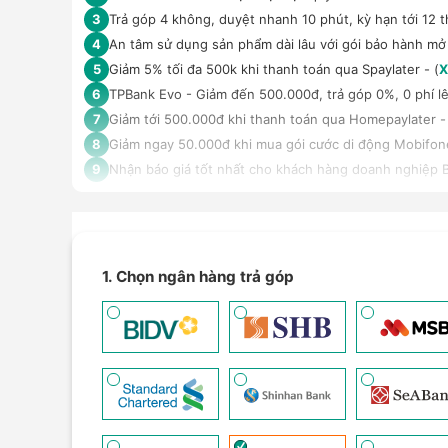
Trả góp 4 không, duyệt nhanh 10 phút, kỳ hạn tới 12 t
3
An tâm sử dụng sản phẩm dài lâu với gói bảo hành mở
4
Giảm 5% tối đa 500k khi thanh toán qua Spaylater - (
X
5
TPBank Evo - Giảm đến 500.000đ, trả góp 0%, 0 phí lê
6
Giảm tới 500.000đ khi thanh toán qua Homepaylater -
7
Giảm ngay 50.000đ khi mua gói cước di động Mobifone,
8
Nhận báo giá tốt nhất cho khách hàng doanh nghiệp B
9
1. Chọn ngân hàng trả góp