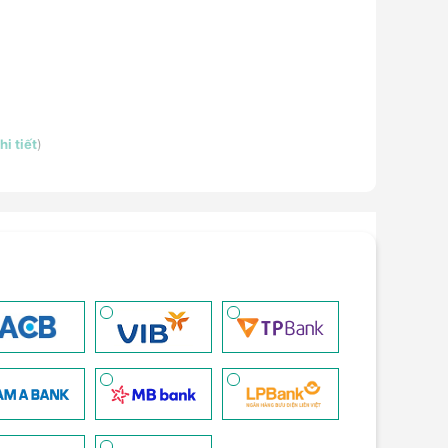
i tiết
)