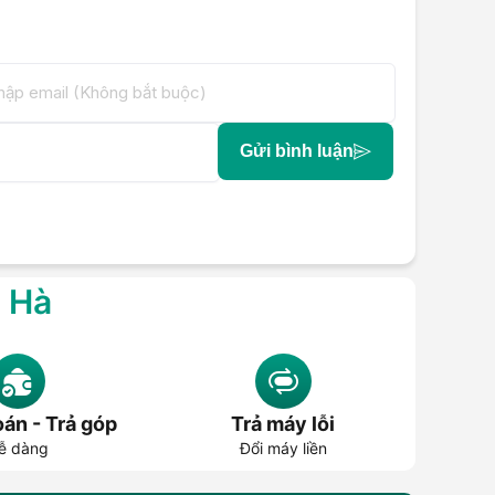
Gửi bình luận
g Hà
án - Trả góp
Trả máy lỗi
ễ dàng
Đổi máy liền